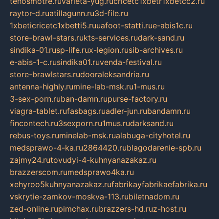
tehosmotre.ru
varieta-yug.ru
cricetc1xbetr1xbetcc2.ru
raytor-d.ru
atillagunn.ru
3d-file.ru
1xbeticricetc1xbetti5.ru
uafoot-statti.ru
e-abis1c.ru
store-brawl-stars.ru
kts-services.ru
dark-sand.ru
sindika-01.ru
sp-life.ru
x-legion.ru
sib-archives.ru
e-abis-1-c.ru
sindika01.ru
venda-festival.ru
store-brawlstars.ru
dooraleksandria.ru
antenna-highly.ru
mine-lab-msk.ru
1-mus.ru
3-sex-porn.ru
ban-damn.ru
purse-factory.ru
viagra-tablet.ru
fasbags.ru
adler-jun.ru
bandamn.ru
fincontech.ru
3sexporn.ru
1mus.ru
darksand.ru
rebus-toys.ru
minelab-msk.ru
alabuga-cityhotel.ru
medsprawo-4-ka.ru
2864420.ru
blagodarenie-spb.ru
zajmy24.ru
tovudyi-4-kuhnyanazakaz.ru
brazzerscom.ru
medsprawo4ka.ru
xehyroo5kuhnyanazakaz.ru
fabrikayfabrikaefabrika.ru
vskrytie-zamkov-moskva-113.ru
biletnadom.ru
zed-online.ru
pimchax.ru
brazzers-hd.ru
z-host.ru