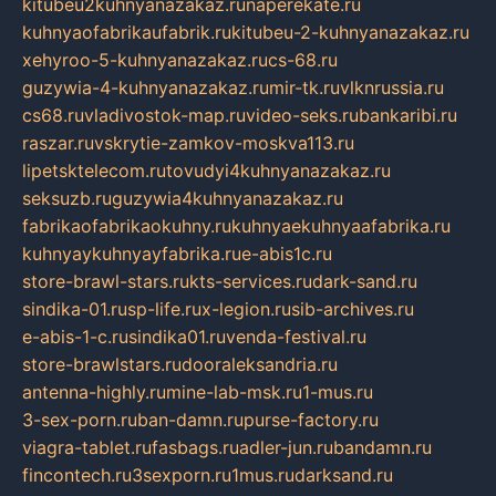
kitubeu2kuhnyanazakaz.ru
naperekate.ru
kuhnyaofabrikaufabrik.ru
kitubeu-2-kuhnyanazakaz.ru
xehyroo-5-kuhnyanazakaz.ru
cs-68.ru
guzywia-4-kuhnyanazakaz.ru
mir-tk.ru
vlknrussia.ru
cs68.ru
vladivostok-map.ru
video-seks.ru
bankaribi.ru
raszar.ru
vskrytie-zamkov-moskva113.ru
lipetsktelecom.ru
tovudyi4kuhnyanazakaz.ru
seksuzb.ru
guzywia4kuhnyanazakaz.ru
fabrikaofabrikaokuhny.ru
kuhnyaekuhnyaafabrika.ru
kuhnyaykuhnyayfabrika.ru
e-abis1c.ru
store-brawl-stars.ru
kts-services.ru
dark-sand.ru
sindika-01.ru
sp-life.ru
x-legion.ru
sib-archives.ru
e-abis-1-c.ru
sindika01.ru
venda-festival.ru
store-brawlstars.ru
dooraleksandria.ru
antenna-highly.ru
mine-lab-msk.ru
1-mus.ru
3-sex-porn.ru
ban-damn.ru
purse-factory.ru
viagra-tablet.ru
fasbags.ru
adler-jun.ru
bandamn.ru
fincontech.ru
3sexporn.ru
1mus.ru
darksand.ru