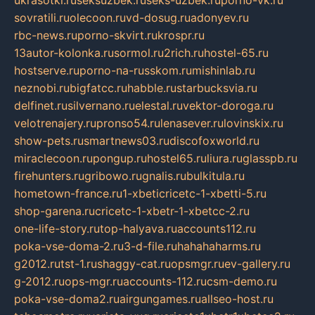
ukrasotki.ru
seksuzbek.ru
seks-uzbek.ru
porno-vk.ru
sovratili.ru
olecoon.ru
vd-dosug.ru
adonyev.ru
rbc-news.ru
porno-skvirt.ru
krospr.ru
13autor-kolonka.ru
sormol.ru
2rich.ru
hostel-65.ru
hostserve.ru
porno-na-russkom.ru
mishinlab.ru
neznobi.ru
bigfatcc.ru
habble.ru
starbucksvia.ru
delfinet.ru
silvernano.ru
elestal.ru
vektor-doroga.ru
velotrenajery.ru
pronso54.ru
lenasever.ru
lovinskix.ru
show-pets.ru
smartnews03.ru
discofoxworld.ru
miraclecoon.ru
pongup.ru
hostel65.ru
liura.ru
glasspb.ru
firehunters.ru
gribowo.ru
gnalis.ru
bulkitula.ru
hometown-france.ru
1-xbeticricetc-1-xbetti-5.ru
shop-garena.ru
cricetc-1-xbetr-1-xbetcc-2.ru
one-life-story.ru
top-halyava.ru
accounts112.ru
poka-vse-doma-2.ru
3-d-file.ru
hahahaharms.ru
g2012.ru
tst-1.ru
shaggy-cat.ru
opsmgr.ru
ev-gallery.ru
g-2012.ru
ops-mgr.ru
accounts-112.ru
csm-demo.ru
poka-vse-doma2.ru
airgungames.ru
allseo-host.ru