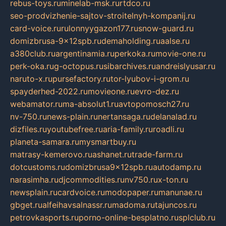
rebus-toys.ru
minelab-msk.ru
rtdco.ru
seo-prodvizhenie-sajtov-stroitelnyh-kompanij.ru
card-voice.ru
rulonnyygazon177.ru
snow-guard.ru
domizbrusa-9x12spb.ru
demaholding.ru
aalse.ru
a380club.ru
argentinamia.ru
perkoka.ru
movie-one.ru
perk-oka.ru
g-octopus.ru
sibarchives.ru
andreislyusar.ru
naruto-x.ru
pursefactory.ru
tor-lyubov-i-grom.ru
spayderhed-2022.ru
movieone.ru
evro-dez.ru
webamator.ru
ma-absolut1.ru
avtopomosch27.ru
nv-750.ru
news-plain.ru
nertansaga.ru
delanalad.ru
dizfiles.ru
youtubefree.ru
aria-family.ru
roadli.ru
planeta-samara.ru
mysmartbuy.ru
matrasy-kemerovo.ru
ashanet.ru
trade-farm.ru
dotcustoms.ru
domizbrusa9x12spb.ru
autodamp.ru
narasimha.ru
djcommodities.ru
nv750.ru
x-ton.ru
newsplain.ru
cardvoice.ru
modopaper.ru
manunae.ru
gbget.ru
alfeihavsalnassr.ru
madoma.ru
tajuncos.ru
petrovkasports.ru
porno-online-besplatno.ru
splclub.ru