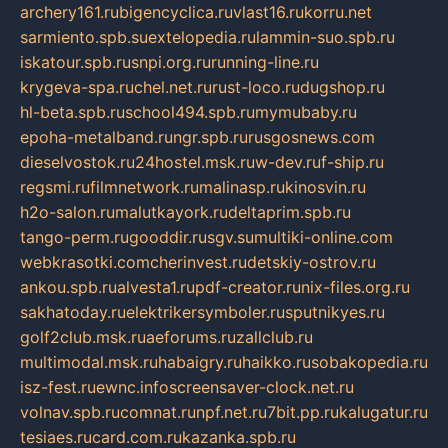
archery161.ru
bigencyclica.ru
vlast16.ru
korru.net
sarmiento.spb.su
extelopedia.ru
lammin-suo.spb.ru
iskatour.spb.ru
snpi.org.ru
running-line.ru
krygeva-spa.ru
chel.net.ru
rust-loco.ru
dugshop.ru
hl-beta.spb.ru
school494.spb.ru
mymubaby.ru
epoha-metalband.ru
ngr.spb.ru
rusgosnews.com
dieselvostok.ru
24hostel.msk.ru
w-dev.ru
f-ship.ru
regsmi.ru
filmnetwork.ru
malinasp.ru
kinosvin.ru
h2o-salon.ru
malutkayork.ru
deltaprim.spb.ru
tango-perm.ru
gooddir.ru
sgv.su
multiki-online.com
webkrasotki.com
cherinvest.ru
detskiy-ostrov.ru
ankou.spb.ru
alvesta1.ru
pdf-creator.ru
nix-files.org.ru
sakhatoday.ru
elektrikersymboler.ru
sputnikyes.ru
golf2club.msk.ru
aeforums.ru
zallclub.ru
multimodal.msk.ru
habaigry.ru
haikko.ru
sobakopedia.ru
isz-fest.ru
ewnc.info
screensaver-clock.net.ru
volnav.spb.ru
comnat.ru
npf.net.ru
7bit.pp.ru
kalugatur.ru
tesiaes.ru
card.com.ru
kazanka.spb.ru