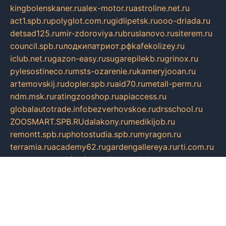
kingbolenskaner.ru
alex-motor.ru
astroline.net.ru
act1.spb.ru
polyglot.com.ru
gidlipetsk.ru
ooo-driada.ru
detsad125.ru
mir-zdoroviya.ru
bruslanovo.ru
siterem.ru
council.spb.ru
лодкипатриот.рф
kafekolizey.ru
iclub.net.ru
gazon-easy.ru
sugarepilekb.ru
grinox.ru
pylesostineco.ru
msts-ozarenie.ru
kameryjooan.ru
artemovskij.ru
dopler.spb.ru
aid70.ru
metall-perm.ru
ndm.msk.ru
ratingzooshop.ru
apiaccess.ru
globalautotrade.info
bezverhovskoe.ru
drsschool.ru
ZOOSMART.SPB.RU
dalakony.ru
medikijob.ru
remontt.spb.ru
photostudia.spb.ru
myragon.ru
terramia.ru
academy62.ru
gardengallereya.ru
rti.com.ru
artem-news.ru
biserinca.ru
krasnodarkurort.com
imshowtv.ru
mebel-v-tule.ru
mobtopik.ru
pcsecurity.net.ru
tool-sib.ru
multimetrunit.ru
sp-tour.ru
fan-cs.ru
santeh-russia.ru
symbian9.net.ru
DSHAIR.RU
tmmotors.spb.ru
xjocuricopii.com
musavtomat.msk.ru
obustrojdom.ru
sovetcik.ru
ybaranovskaya.ru