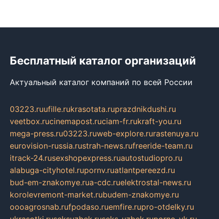
Бесплатный каталог организаций
Актуальный каталог компаний по всей России
03223.ru
ufille.ru
krasotata.ru
prazdnikdushi.ru
veetbox.ru
cinemapost.ru
ciam-fr.ru
kraft-you.ru
mega-press.ru
03223.ru
web-explore.ru
rastenuya.ru
eurovision-russia.ru
strah-news.ru
freeride-team.ru
itrack-24.ru
sexshopexpress.ru
autostudiopro.ru
alabuga-cityhotel.ru
pornv.ru
atlantpereezd.ru
bud-em-znakomye.ru
a-cdc.ru
elektrostal-news.ru
korolevremont-market.ru
budem-znakomye.ru
oooagrosnab.ru
fpodaso.ru
emfire.ru
pro-otdelky.ru