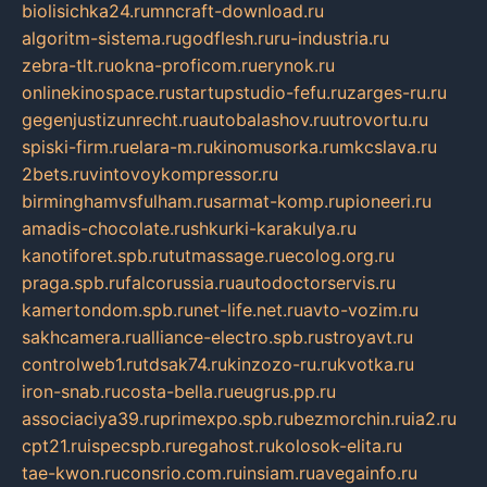
biolisichka24.ru
mncraft-download.ru
algoritm-sistema.ru
godflesh.ru
ru-industria.ru
zebra-tlt.ru
okna-proficom.ru
erynok.ru
onlinekinospace.ru
startupstudio-fefu.ru
zarges-ru.ru
gegenjustizunrecht.ru
autobalashov.ru
utrovortu.ru
spiski-firm.ru
elara-m.ru
kinomusorka.ru
mkcslava.ru
2bets.ru
vintovoykompressor.ru
birminghamvsfulham.ru
sarmat-komp.ru
pioneeri.ru
amadis-chocolate.ru
shkurki-karakulya.ru
kanotiforet.spb.ru
tutmassage.ru
ecolog.org.ru
praga.spb.ru
falcorussia.ru
autodoctorservis.ru
kamertondom.spb.ru
net-life.net.ru
avto-vozim.ru
sakhcamera.ru
alliance-electro.spb.ru
stroyavt.ru
controlweb1.ru
tdsak74.ru
kinzozo-ru.ru
kvotka.ru
iron-snab.ru
costa-bella.ru
eugrus.pp.ru
associaciya39.ru
primexpo.spb.ru
bezmorchin.ru
ia2.ru
cpt21.ru
ispecspb.ru
regahost.ru
kolosok-elita.ru
tae-kwon.ru
consrio.com.ru
insiam.ru
avegainfo.ru