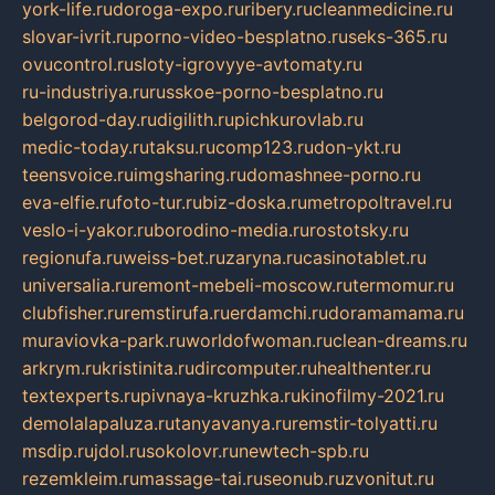
york-life.ru
doroga-expo.ru
ribery.ru
cleanmedicine.ru
slovar-ivrit.ru
porno-video-besplatno.ru
seks-365.ru
ovucontrol.ru
sloty-igrovyye-avtomaty.ru
ru-industriya.ru
russkoe-porno-besplatno.ru
belgorod-day.ru
digilith.ru
pichkurovlab.ru
medic-today.ru
taksu.ru
comp123.ru
don-ykt.ru
teensvoice.ru
imgsharing.ru
domashnee-porno.ru
eva-elfie.ru
foto-tur.ru
biz-doska.ru
metropoltravel.ru
veslo-i-yakor.ru
borodino-media.ru
rostotsky.ru
regionufa.ru
weiss-bet.ru
zaryna.ru
casinotablet.ru
universalia.ru
remont-mebeli-moscow.ru
termomur.ru
clubfisher.ru
remstirufa.ru
erdamchi.ru
doramamama.ru
muraviovka-park.ru
worldofwoman.ru
clean-dreams.ru
arkrym.ru
kristinita.ru
dircomputer.ru
healthenter.ru
textexperts.ru
pivnaya-kruzhka.ru
kinofilmy-2021.ru
demolalapaluza.ru
tanyavanya.ru
remstir-tolyatti.ru
msdip.ru
jdol.ru
sokolovr.ru
newtech-spb.ru
rezemkleim.ru
massage-tai.ru
seonub.ru
zvonitut.ru