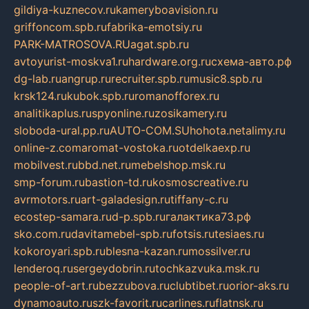
gildiya-kuznecov.ru
kameryboavision.ru
griffoncom.spb.ru
fabrika-emotsiy.ru
PARK-MATROSOVA.RU
agat.spb.ru
avtoyurist-moskva1.ru
hardware.org.ru
схема-авто.рф
dg-lab.ru
angrup.ru
recruiter.spb.ru
music8.spb.ru
krsk124.ru
kubok.spb.ru
romanofforex.ru
analitikaplus.ru
spyonline.ru
zosikamery.ru
sloboda-ural.pp.ru
AUTO-COM.SU
hohota.net
alimy.ru
online-z.com
aromat-vostoka.ru
otdelkaexp.ru
mobilvest.ru
bbd.net.ru
mebelshop.msk.ru
smp-forum.ru
bastion-td.ru
kosmoscreative.ru
avrmotors.ru
art-galadesign.ru
tiffany-c.ru
ecostep-samara.ru
d-p.spb.ru
галактика73.рф
sko.com.ru
davitamebel-spb.ru
fotsis.ru
tesiaes.ru
kokoroyari.spb.ru
blesna-kazan.ru
mossilver.ru
lenderoq.ru
sergeydobrin.ru
tochkazvuka.msk.ru
people-of-art.ru
bezzubova.ru
clubtibet.ru
orior-aks.ru
dynamoauto.ru
szk-favorit.ru
carlines.ru
flatnsk.ru