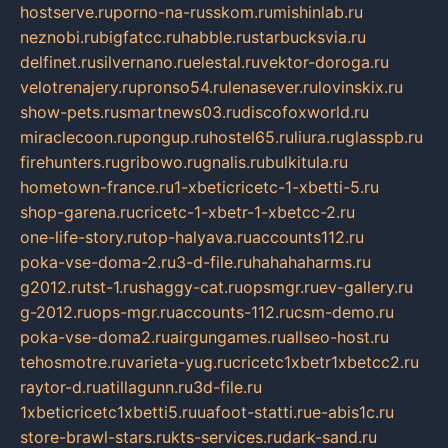
hostserve.ru
porno-na-russkom.ru
mishinlab.ru
neznobi.ru
bigfatcc.ru
habble.ru
starbucksvia.ru
delfinet.ru
silvernano.ru
elestal.ru
vektor-doroga.ru
velotrenajery.ru
pronso54.ru
lenasever.ru
lovinskix.ru
show-pets.ru
smartnews03.ru
discofoxworld.ru
miraclecoon.ru
pongup.ru
hostel65.ru
liura.ru
glasspb.ru
firehunters.ru
gribowo.ru
gnalis.ru
bulkitula.ru
hometown-france.ru
1-xbeticricetc-1-xbetti-5.ru
shop-garena.ru
cricetc-1-xbetr-1-xbetcc-2.ru
one-life-story.ru
top-halyava.ru
accounts112.ru
poka-vse-doma-2.ru
3-d-file.ru
hahahaharms.ru
g2012.ru
tst-1.ru
shaggy-cat.ru
opsmgr.ru
ev-gallery.ru
g-2012.ru
ops-mgr.ru
accounts-112.ru
csm-demo.ru
poka-vse-doma2.ru
airgungames.ru
allseo-host.ru
tehosmotre.ru
varieta-yug.ru
cricetc1xbetr1xbetcc2.ru
raytor-d.ru
atillagunn.ru
3d-file.ru
1xbeticricetc1xbetti5.ru
uafoot-statti.ru
e-abis1c.ru
store-brawl-stars.ru
kts-services.ru
dark-sand.ru