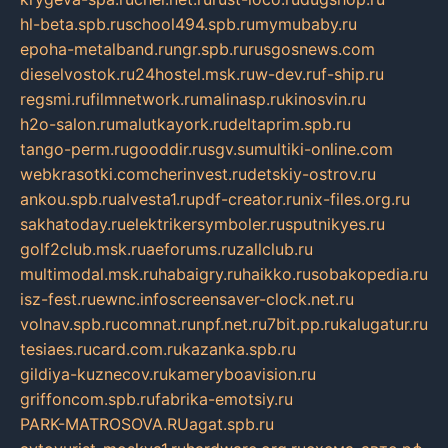
hl-beta.spb.ru
school494.spb.ru
mymubaby.ru
epoha-metalband.ru
ngr.spb.ru
rusgosnews.com
dieselvostok.ru
24hostel.msk.ru
w-dev.ru
f-ship.ru
regsmi.ru
filmnetwork.ru
malinasp.ru
kinosvin.ru
h2o-salon.ru
malutkayork.ru
deltaprim.spb.ru
tango-perm.ru
gooddir.ru
sgv.su
multiki-online.com
webkrasotki.com
cherinvest.ru
detskiy-ostrov.ru
ankou.spb.ru
alvesta1.ru
pdf-creator.ru
nix-files.org.ru
sakhatoday.ru
elektrikersymboler.ru
sputnikyes.ru
golf2club.msk.ru
aeforums.ru
zallclub.ru
multimodal.msk.ru
habaigry.ru
haikko.ru
sobakopedia.ru
isz-fest.ru
ewnc.info
screensaver-clock.net.ru
volnav.spb.ru
comnat.ru
npf.net.ru
7bit.pp.ru
kalugatur.ru
tesiaes.ru
card.com.ru
kazanka.spb.ru
gildiya-kuznecov.ru
kameryboavision.ru
griffoncom.spb.ru
fabrika-emotsiy.ru
PARK-MATROSOVA.RU
agat.spb.ru