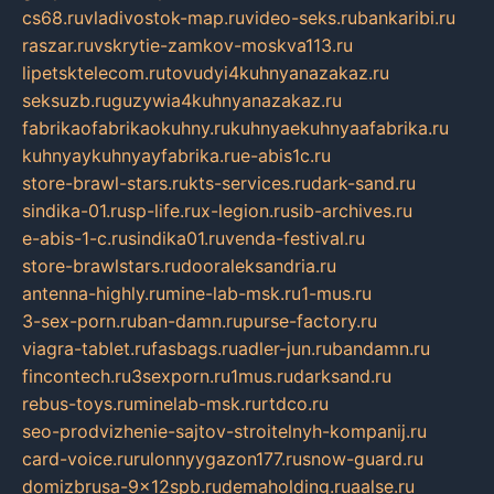
cs68.ru
vladivostok-map.ru
video-seks.ru
bankaribi.ru
raszar.ru
vskrytie-zamkov-moskva113.ru
lipetsktelecom.ru
tovudyi4kuhnyanazakaz.ru
seksuzb.ru
guzywia4kuhnyanazakaz.ru
fabrikaofabrikaokuhny.ru
kuhnyaekuhnyaafabrika.ru
kuhnyaykuhnyayfabrika.ru
e-abis1c.ru
store-brawl-stars.ru
kts-services.ru
dark-sand.ru
sindika-01.ru
sp-life.ru
x-legion.ru
sib-archives.ru
e-abis-1-c.ru
sindika01.ru
venda-festival.ru
store-brawlstars.ru
dooraleksandria.ru
antenna-highly.ru
mine-lab-msk.ru
1-mus.ru
3-sex-porn.ru
ban-damn.ru
purse-factory.ru
viagra-tablet.ru
fasbags.ru
adler-jun.ru
bandamn.ru
fincontech.ru
3sexporn.ru
1mus.ru
darksand.ru
rebus-toys.ru
minelab-msk.ru
rtdco.ru
seo-prodvizhenie-sajtov-stroitelnyh-kompanij.ru
card-voice.ru
rulonnyygazon177.ru
snow-guard.ru
domizbrusa-9x12spb.ru
demaholding.ru
aalse.ru