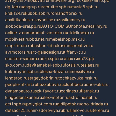
avtoyurist-moskva1.ru
hardware.org.ru
схема-авто.рф
dg-lab.ru
angrup.ru
recruiter.spb.ru
music8.spb.ru
krsk124.ru
kubok.spb.ru
romanofforex.ru
analitikaplus.ru
spyonline.ru
zosikamery.ru
sloboda-ural.pp.ru
AUTO-COM.SU
hohota.net
alimy.ru
online-z.com
aromat-vostoka.ru
otdelkaexp.ru
mobilvest.ru
bbd.net.ru
mebelshop.msk.ru
smp-forum.ru
bastion-td.ru
kosmoscreative.ru
avrmotors.ru
art-galadesign.ru
tiffany-c.ru
ecostep-samara.ru
d-p.spb.ru
галактика73.рф
sko.com.ru
davitamebel-spb.ru
fotsis.ru
tesiaes.ru
kokoroyari.spb.ru
blesna-kazan.ru
mossilver.ru
lenderoq.ru
sergeydobrin.ru
tochkazvuka.msk.ru
people-of-art.ru
bezzubova.ru
clubtibet.ru
orior-aks.ru
dynamoauto.ru
szk-favorit.ru
carlines.ru
flatnsk.ru
kingbolenskaner.ru
alex-motor.ru
astroline.net.ru
act1.spb.ru
polyglot.com.ru
gidlipetsk.ru
ooo-driada.ru
detsad125.ru
mir-zdoroviya.ru
bruslanovo.ru
siterem.ru