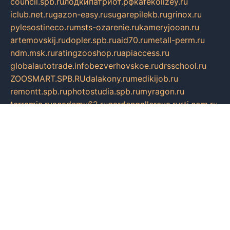
council.spb.ru
лодкипатриот.рф
kafekolizey.ru
iclub.net.ru
gazon-easy.ru
sugarepilekb.ru
grinox.ru
pylesostineco.ru
msts-ozarenie.ru
kameryjooan.ru
artemovskij.ru
dopler.spb.ru
aid70.ru
metall-perm.ru
ndm.msk.ru
ratingzooshop.ru
apiaccess.ru
globalautotrade.info
bezverhovskoe.ru
drsschool.ru
ZOOSMART.SPB.RU
dalakony.ru
medikijob.ru
remontt.spb.ru
photostudia.spb.ru
myragon.ru
terramia.ru
academy62.ru
gardengallereya.ru
rti.com.ru
artem-news.ru
biserinca.ru
krasnodarkurort.com
imshowtv.ru
mebel-v-tule.ru
mobtopik.ru
pcsecurity.net.ru
tool-sib.ru
multimetrunit.ru
sp-tour.ru
fan-cs.ru
santeh-russia.ru
symbian9.net.ru
DSHAIR.RU
tmmotors.spb.ru
xjocuricopii.com
musavtomat.msk.ru
obustrojdom.ru
sovetcik.ru
ybaranovskaya.ru
ppknews.ru
cult-alshei.ru
JAPANRUSSIA.RU
proekciyamebel.ru
imper-finans.ru
rim.org.ru
glamourai.ru
brassminus.ru
zabor-pro.ru
ftn.pp.ru