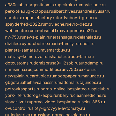
a380club.ru
argentinamia.ru
perkoka.ru
movie-one.ru
perk-oka.ru
g-octopus.ru
sibarchives.ru
andreislyusar.ru
naruto-x.ru
pursefactory.ru
tor-lyubov-i-grom.ru
spayderhed-2022.ru
movieone.ru
evro-dez.ru
webamator.ru
ma-absolut1.ru
avtopomosch27.ru
nv-750.ru
news-plain.ru
nertansaga.ru
delanalad.ru
dizfiles.ru
youtubefree.ru
aria-family.ru
roadli.ru
planeta-samara.ru
mysmartbuy.ru
matrasy-kemerovo.ru
ashanet.ru
trade-farm.ru
dotcustoms.ru
domizbrusa9x12spb.ru
autodamp.ru
narasimha.ru
djcommodities.ru
nv750.ru
x-ton.ru
newsplain.ru
cardvoice.ru
modopaper.ru
manunae.ru
gbget.ru
alfeihavsalnassr.ru
madoma.ru
tajuncos.ru
petrovkasports.ru
porno-online-besplatno.ru
splclub.ru
york-life.ru
doroga-expo.ru
ribery.ru
cleanmedicine.ru
slovar-ivrit.ru
porno-video-besplatno.ru
seks-365.ru
ovucontrol.ru
sloty-igrovyye-avtomaty.ru
ru-industriya.ru
russkoe-porno-besplatno.ru