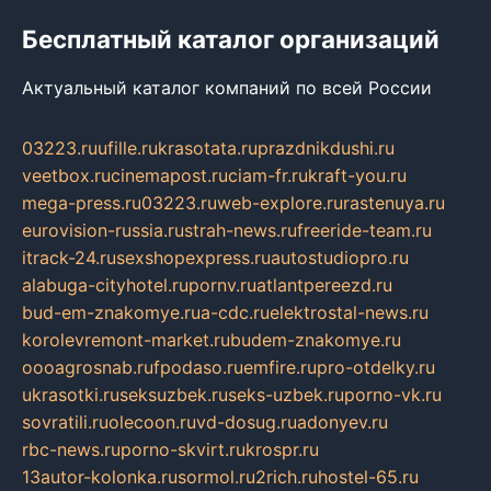
Бесплатный каталог организаций
Актуальный каталог компаний по всей России
03223.ru
ufille.ru
krasotata.ru
prazdnikdushi.ru
veetbox.ru
cinemapost.ru
ciam-fr.ru
kraft-you.ru
mega-press.ru
03223.ru
web-explore.ru
rastenuya.ru
eurovision-russia.ru
strah-news.ru
freeride-team.ru
itrack-24.ru
sexshopexpress.ru
autostudiopro.ru
alabuga-cityhotel.ru
pornv.ru
atlantpereezd.ru
bud-em-znakomye.ru
a-cdc.ru
elektrostal-news.ru
korolevremont-market.ru
budem-znakomye.ru
oooagrosnab.ru
fpodaso.ru
emfire.ru
pro-otdelky.ru
ukrasotki.ru
seksuzbek.ru
seks-uzbek.ru
porno-vk.ru
sovratili.ru
olecoon.ru
vd-dosug.ru
adonyev.ru
rbc-news.ru
porno-skvirt.ru
krospr.ru
13autor-kolonka.ru
sormol.ru
2rich.ru
hostel-65.ru