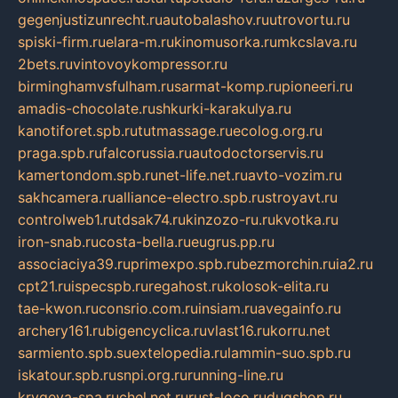
gegenjustizunrecht.ru
autobalashov.ru
utrovortu.ru
spiski-firm.ru
elara-m.ru
kinomusorka.ru
mkcslava.ru
2bets.ru
vintovoykompressor.ru
birminghamvsfulham.ru
sarmat-komp.ru
pioneeri.ru
amadis-chocolate.ru
shkurki-karakulya.ru
kanotiforet.spb.ru
tutmassage.ru
ecolog.org.ru
praga.spb.ru
falcorussia.ru
autodoctorservis.ru
kamertondom.spb.ru
net-life.net.ru
avto-vozim.ru
sakhcamera.ru
alliance-electro.spb.ru
stroyavt.ru
controlweb1.ru
tdsak74.ru
kinzozo-ru.ru
kvotka.ru
iron-snab.ru
costa-bella.ru
eugrus.pp.ru
associaciya39.ru
primexpo.spb.ru
bezmorchin.ru
ia2.ru
cpt21.ru
ispecspb.ru
regahost.ru
kolosok-elita.ru
tae-kwon.ru
consrio.com.ru
insiam.ru
avegainfo.ru
archery161.ru
bigencyclica.ru
vlast16.ru
korru.net
sarmiento.spb.su
extelopedia.ru
lammin-suo.spb.ru
iskatour.spb.ru
snpi.org.ru
running-line.ru
krygeva-spa.ru
chel.net.ru
rust-loco.ru
dugshop.ru