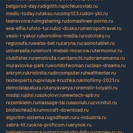
belgorod-day.ru
digilith.ru
pichkurovlab.ru
medic-today.ru
taksu.ru
comp123.ru
don-ykt.ru
teensvoice.ru
imgsharing.ru
domashnee-porno.ru
eva-elfie.ru
foto-tur.ru
biz-doska.ru
metropoltravel.ru
veslo-i-yakor.ru
borodino-media.ru
rostotsky.ru
regionufa.ru
weiss-bet.ru
zaryna.ru
casinotablet.ru
universalia.ru
remont-mebeli-moscow.ru
termomur.ru
clubfisher.ru
remstirufa.ru
erdamchi.ru
doramamama.ru
muraviovka-park.ru
worldofwoman.ru
clean-dreams.ru
arkrym.ru
kristinita.ru
dircomputer.ru
healthenter.ru
textexperts.ru
pivnaya-kruzhka.ru
kinofilmy-2021.ru
demolalapaluza.ru
tanyavanya.ru
remstir-tolyatti.ru
msdip.ru
jdol.ru
sokolovr.ru
newtech-spb.ru
rezemkleim.ru
massage-tai.ru
seonub.ru
zvonitut.ru
biolisichka24.ru
mncraft-download.ru
algoritm-sistema.ru
godflesh.ru
ru-industria.ru
zebra-tlt.ru
okna-proficom.ru
erynok.ru
onlinekinospace.ru
startupstudio-fefu.ru
zarges-ru.ru