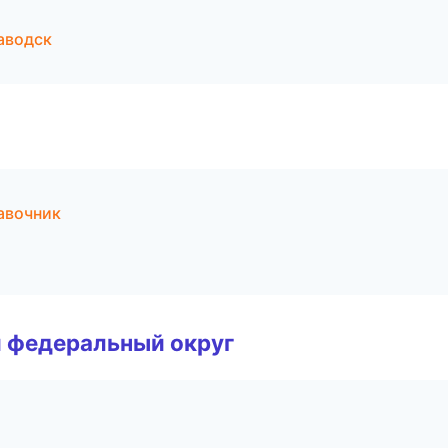
аводск
авочник
 федеральный округ