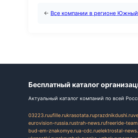
←
Все компании в регионе Южный
Бесплатный каталог организац
Актуальный каталог компаний по всей Рос
03223.ru
ufille.ru
krasotata.ru
prazdnikdushi.ru
v
eurovision-russia.ru
strah-news.ru
freeride-team
bud-em-znakomye.ru
a-cdc.ru
elektrostal-news.