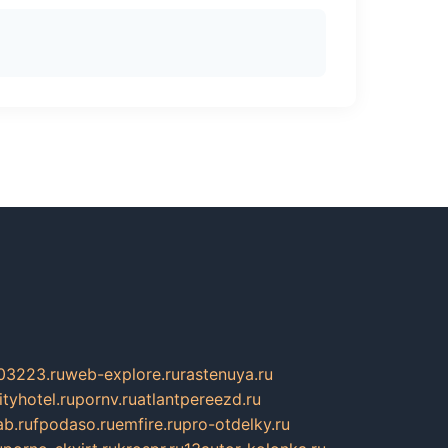
03223.ru
web-explore.ru
rastenuya.ru
tyhotel.ru
pornv.ru
atlantpereezd.ru
b.ru
fpodaso.ru
emfire.ru
pro-otdelky.ru