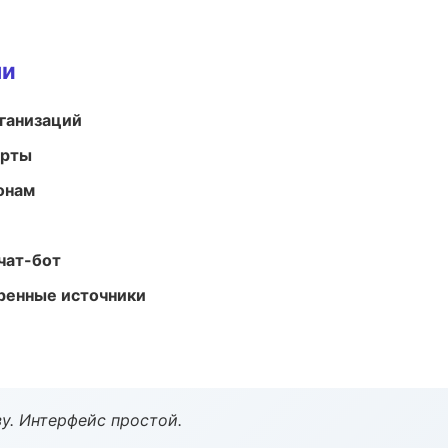
ми
ганизаций
арты
онам
чат-бот
еренные источники
у. Интерфейс простой.