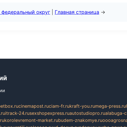
 федеральный округ
|
Главная страница
→
ий
сии
eetbox.ru
cinemapost.ru
ciam-fr.ru
kraft-you.ru
mega-press.ru
.ru
itrack-24.ru
sexshopexpress.ru
autostudiopro.ru
alabuga-ci
ru
korolevremont-market.ru
budem-znakomye.ru
oooagrosna