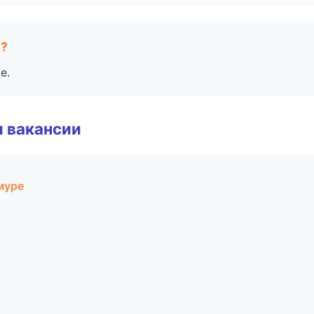
е?
е.
и вакансии
муре