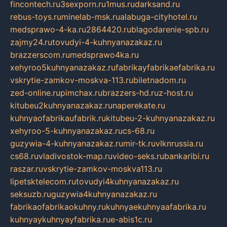
fincontech.ru
3sexporn.ru
1mus.ru
darksand.ru
rebus-toys.ru
minelab-msk.ru
alabuga-cityhotel.ru
medsprawo-4-ka.ru
2864420.ru
blagodarenie-spb.ru
zajmy24.ru
tovudyi-4-kuhnyanazakaz.ru
brazzerscom.ru
medsprawo4ka.ru
xehyroo5kuhnyanazakaz.ru
fabrikayfabrikaefabrika.ru
vskrytie-zamkov-moskva-113.ru
biletnadom.ru
zed-online.ru
pimchax.ru
brazzers-hd.ru
z-host.ru
kitubeu2kuhnyanazakaz.ru
naperekate.ru
kuhnyaofabrikaufabrik.ru
kitubeu-2-kuhnyanazakaz.ru
xehyroo-5-kuhnyanazakaz.ru
cs-68.ru
guzywia-4-kuhnyanazakaz.ru
mir-tk.ru
vlknrussia.ru
cs68.ru
vladivostok-map.ru
video-seks.ru
bankaribi.ru
raszar.ru
vskrytie-zamkov-moskva113.ru
lipetsktelecom.ru
tovudyi4kuhnyanazakaz.ru
seksuzb.ru
guzywia4kuhnyanazakaz.ru
fabrikaofabrikaokuhny.ru
kuhnyaekuhnyaafabrika.ru
kuhnyaykuhnyayfabrika.ru
e-abis1c.ru