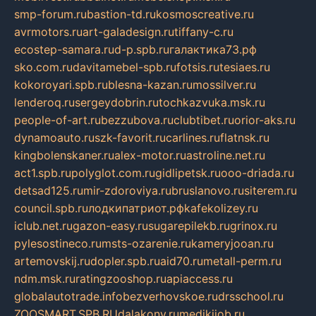
smp-forum.ru
bastion-td.ru
kosmoscreative.ru
avrmotors.ru
art-galadesign.ru
tiffany-c.ru
ecostep-samara.ru
d-p.spb.ru
галактика73.рф
sko.com.ru
davitamebel-spb.ru
fotsis.ru
tesiaes.ru
kokoroyari.spb.ru
blesna-kazan.ru
mossilver.ru
lenderoq.ru
sergeydobrin.ru
tochkazvuka.msk.ru
people-of-art.ru
bezzubova.ru
clubtibet.ru
orior-aks.ru
dynamoauto.ru
szk-favorit.ru
carlines.ru
flatnsk.ru
kingbolenskaner.ru
alex-motor.ru
astroline.net.ru
act1.spb.ru
polyglot.com.ru
gidlipetsk.ru
ooo-driada.ru
detsad125.ru
mir-zdoroviya.ru
bruslanovo.ru
siterem.ru
council.spb.ru
лодкипатриот.рф
kafekolizey.ru
iclub.net.ru
gazon-easy.ru
sugarepilekb.ru
grinox.ru
pylesostineco.ru
msts-ozarenie.ru
kameryjooan.ru
artemovskij.ru
dopler.spb.ru
aid70.ru
metall-perm.ru
ndm.msk.ru
ratingzooshop.ru
apiaccess.ru
globalautotrade.info
bezverhovskoe.ru
drsschool.ru
ZOOSMART.SPB.RU
dalakony.ru
medikijob.ru