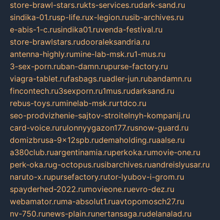
store-brawl-stars.ru
kts-services.ru
dark-sand.ru
sindika-01.ru
sp-life.ru
x-legion.ru
sib-archives.ru
e-abis-1-c.ru
sindika01.ru
venda-festival.ru
store-brawlstars.ru
dooraleksandria.ru
antenna-highly.ru
mine-lab-msk.ru
1-mus.ru
3-sex-porn.ru
ban-damn.ru
purse-factory.ru
viagra-tablet.ru
fasbags.ru
adler-jun.ru
bandamn.ru
fincontech.ru
3sexporn.ru
1mus.ru
darksand.ru
rebus-toys.ru
minelab-msk.ru
rtdco.ru
seo-prodvizhenie-sajtov-stroitelnyh-kompanij.ru
card-voice.ru
rulonnyygazon177.ru
snow-guard.ru
domizbrusa-9x12spb.ru
demaholding.ru
aalse.ru
a380club.ru
argentinamia.ru
perkoka.ru
movie-one.ru
perk-oka.ru
g-octopus.ru
sibarchives.ru
andreislyusar.ru
naruto-x.ru
pursefactory.ru
tor-lyubov-i-grom.ru
spayderhed-2022.ru
movieone.ru
evro-dez.ru
webamator.ru
ma-absolut1.ru
avtopomosch27.ru
nv-750.ru
news-plain.ru
nertansaga.ru
delanalad.ru