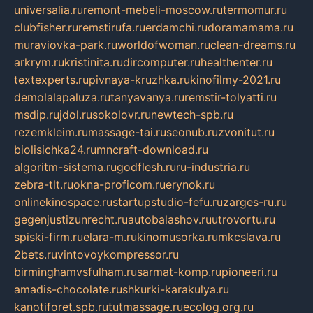
universalia.ru
remont-mebeli-moscow.ru
termomur.ru
clubfisher.ru
remstirufa.ru
erdamchi.ru
doramamama.ru
muraviovka-park.ru
worldofwoman.ru
clean-dreams.ru
arkrym.ru
kristinita.ru
dircomputer.ru
healthenter.ru
textexperts.ru
pivnaya-kruzhka.ru
kinofilmy-2021.ru
demolalapaluza.ru
tanyavanya.ru
remstir-tolyatti.ru
msdip.ru
jdol.ru
sokolovr.ru
newtech-spb.ru
rezemkleim.ru
massage-tai.ru
seonub.ru
zvonitut.ru
biolisichka24.ru
mncraft-download.ru
algoritm-sistema.ru
godflesh.ru
ru-industria.ru
zebra-tlt.ru
okna-proficom.ru
erynok.ru
onlinekinospace.ru
startupstudio-fefu.ru
zarges-ru.ru
gegenjustizunrecht.ru
autobalashov.ru
utrovortu.ru
spiski-firm.ru
elara-m.ru
kinomusorka.ru
mkcslava.ru
2bets.ru
vintovoykompressor.ru
birminghamvsfulham.ru
sarmat-komp.ru
pioneeri.ru
amadis-chocolate.ru
shkurki-karakulya.ru
kanotiforet.spb.ru
tutmassage.ru
ecolog.org.ru