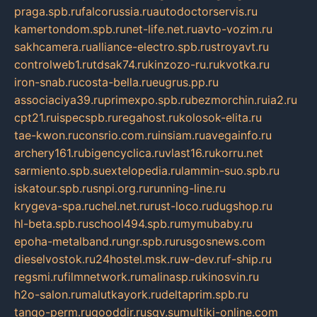
praga.spb.ru
falcorussia.ru
autodoctorservis.ru
kamertondom.spb.ru
net-life.net.ru
avto-vozim.ru
sakhcamera.ru
alliance-electro.spb.ru
stroyavt.ru
controlweb1.ru
tdsak74.ru
kinzozo-ru.ru
kvotka.ru
iron-snab.ru
costa-bella.ru
eugrus.pp.ru
associaciya39.ru
primexpo.spb.ru
bezmorchin.ru
ia2.ru
cpt21.ru
ispecspb.ru
regahost.ru
kolosok-elita.ru
tae-kwon.ru
consrio.com.ru
insiam.ru
avegainfo.ru
archery161.ru
bigencyclica.ru
vlast16.ru
korru.net
sarmiento.spb.su
extelopedia.ru
lammin-suo.spb.ru
iskatour.spb.ru
snpi.org.ru
running-line.ru
krygeva-spa.ru
chel.net.ru
rust-loco.ru
dugshop.ru
hl-beta.spb.ru
school494.spb.ru
mymubaby.ru
epoha-metalband.ru
ngr.spb.ru
rusgosnews.com
dieselvostok.ru
24hostel.msk.ru
w-dev.ru
f-ship.ru
regsmi.ru
filmnetwork.ru
malinasp.ru
kinosvin.ru
h2o-salon.ru
malutkayork.ru
deltaprim.spb.ru
tango-perm.ru
gooddir.ru
sgv.su
multiki-online.com