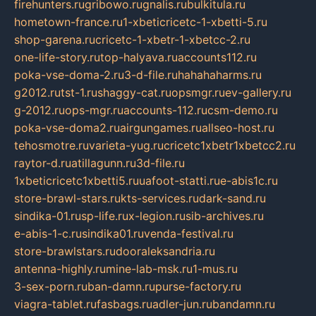
firehunters.ru
gribowo.ru
gnalis.ru
bulkitula.ru
hometown-france.ru
1-xbeticricetc-1-xbetti-5.ru
shop-garena.ru
cricetc-1-xbetr-1-xbetcc-2.ru
one-life-story.ru
top-halyava.ru
accounts112.ru
poka-vse-doma-2.ru
3-d-file.ru
hahahaharms.ru
g2012.ru
tst-1.ru
shaggy-cat.ru
opsmgr.ru
ev-gallery.ru
g-2012.ru
ops-mgr.ru
accounts-112.ru
csm-demo.ru
poka-vse-doma2.ru
airgungames.ru
allseo-host.ru
tehosmotre.ru
varieta-yug.ru
cricetc1xbetr1xbetcc2.ru
raytor-d.ru
atillagunn.ru
3d-file.ru
1xbeticricetc1xbetti5.ru
uafoot-statti.ru
e-abis1c.ru
store-brawl-stars.ru
kts-services.ru
dark-sand.ru
sindika-01.ru
sp-life.ru
x-legion.ru
sib-archives.ru
e-abis-1-c.ru
sindika01.ru
venda-festival.ru
store-brawlstars.ru
dooraleksandria.ru
antenna-highly.ru
mine-lab-msk.ru
1-mus.ru
3-sex-porn.ru
ban-damn.ru
purse-factory.ru
viagra-tablet.ru
fasbags.ru
adler-jun.ru
bandamn.ru