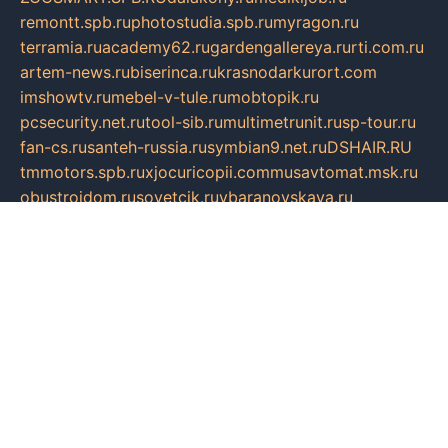
remontt.spb.ru
photostudia.spb.ru
myragon.ru
terramia.ru
academy62.ru
gardengallereya.ru
rti.com.ru
artem-news.ru
biserinca.ru
krasnodarkurort.com
imshowtv.ru
mebel-v-tule.ru
mobtopik.ru
pcsecurity.net.ru
tool-sib.ru
multimetrunit.ru
sp-tour.ru
fan-cs.ru
santeh-russia.ru
symbian9.net.ru
DSHAIR.RU
tmmotors.spb.ru
xjocuricopii.com
musavtomat.msk.ru
obustrojdom.ru
sovetcik.ru
ybaranovskaya.ru
ppknews.ru
cult-alshei.ru
JAPANRUSSIA.RU
proekciyamebel.ru
imper-finans.ru
rim.org.ru
glamourai.ru
brassminus.ru
zabor-pro.ru
ftn.pp.ru
dorogoe58.ru
laimengpacker.ru
kuzova-zapchasti.ru
sageerp.ru
taxodrom.ru
dsrazvitie.ru
hardcity.net.ru
ratinghomegames.ru
topservice25.ru
gubernyan.ru
gtglasslined.ru
ii4.ru
tssport.spb.ru
andorra24.com
blackwallstreet.ru
oboimos.ru
optim-doors.com.ru
ikuch.ru
nycr.org.ru
npa21.ru
vremya-ch.spb.ru
desert000.ru
ivtorgi.ru
ifiori.ru
catalog-statei.ru