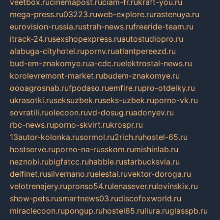
veetbox.ru
cinemapost.ru
ciam-fr.ru
kraft-you.ru
mega-press.ru
03223.ru
web-explore.ru
rastenuya.ru
eurovision-russia.ru
strah-news.ru
freeride-team.ru
itrack-24.ru
sexshopexpress.ru
autostudiopro.ru
alabuga-cityhotel.ru
pornv.ru
atlantpereezd.ru
bud-em-znakomye.ru
a-cdc.ru
elektrostal-news.ru
korolevremont-market.ru
budem-znakomye.ru
oooagrosnab.ru
fpodaso.ru
emfire.ru
pro-otdelky.ru
ukrasotki.ru
seksuzbek.ru
seks-uzbek.ru
porno-vk.ru
sovratili.ru
olecoon.ru
vd-dosug.ru
adonyev.ru
rbc-news.ru
porno-skvirt.ru
krospr.ru
13autor-kolonka.ru
sormol.ru
2rich.ru
hostel-65.ru
hostserve.ru
porno-na-russkom.ru
mishinlab.ru
neznobi.ru
bigfatcc.ru
habble.ru
starbucksvia.ru
delfinet.ru
silvernano.ru
elestal.ru
vektor-doroga.ru
velotrenajery.ru
pronso54.ru
lenasever.ru
lovinskix.ru
show-pets.ru
smartnews03.ru
discofoxworld.ru
miraclecoon.ru
pongup.ru
hostel65.ru
liura.ru
glasspb.ru