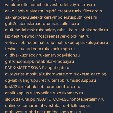
webkrasotki.com
cherinvest.ru
detskiy-ostrov.ru
ankou.spb.ru
alvesta1.ru
pdf-creator.ru
nix-files.org.ru
sakhatoday.ru
elektrikersymboler.ru
sputnikyes.ru
golf2club.msk.ru
aeforums.ru
zallclub.ru
multimodal.msk.ru
habaigry.ru
haikko.ru
sobakopedia.ru
isz-fest.ru
ewnc.info
screensaver-clock.net.ru
volnav.spb.ru
comnat.ru
npf.net.ru
7bit.pp.ru
kalugatur.ru
tesiaes.ru
card.com.ru
kazanka.spb.ru
gildiya-kuznecov.ru
kameryboavision.ru
griffoncom.spb.ru
fabrika-emotsiy.ru
PARK-MATROSOVA.RU
agat.spb.ru
avtoyurist-moskva1.ru
hardware.org.ru
схема-авто.рф
dg-lab.ru
angrup.ru
recruiter.spb.ru
music8.spb.ru
krsk124.ru
kubok.spb.ru
romanofforex.ru
analitikaplus.ru
spyonline.ru
zosikamery.ru
sloboda-ural.pp.ru
AUTO-COM.SU
hohota.net
alimy.ru
online-z.com
aromat-vostoka.ru
otdelkaexp.ru
mobilvest.ru
bbd.net.ru
mebelshop.msk.ru