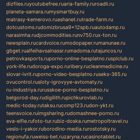
dizfiles.ru
youtubefree.ru
aria-family.ru
roadli.ru
planeta-samara.ru
mysmartbuy.ru
matrasy-kemerovo.ru
ashanet.ru
trade-farm.ru
dotcustoms.ru
domizbrusa9x12spb.ru
autodamp.ru
narasimha.ru
djcommodities.ru
nv750.ru
x-ton.ru
newsplain.ru
cardvoice.ru
modopaper.ru
manunae.ru
gbget.ru
alfeihavsalnassr.ru
madoma.ru
tajuncos.ru
petrovkasports.ru
porno-online-besplatno.ru
splclub.ru
york-life.ru
doroga-expo.ru
ribery.ru
cleanmedicine.ru
slovar-ivrit.ru
porno-video-besplatno.ru
seks-365.ru
ovucontrol.ru
sloty-igrovyye-avtomaty.ru
ru-industriya.ru
russkoe-porno-besplatno.ru
belgorod-day.ru
digilith.ru
pichkurovlab.ru
medic-today.ru
taksu.ru
comp123.ru
don-ykt.ru
teensvoice.ru
imgsharing.ru
domashnee-porno.ru
eva-elfie.ru
foto-tur.ru
biz-doska.ru
metropoltravel.ru
veslo-i-yakor.ru
borodino-media.ru
rostotsky.ru
regionufa.ru
weiss-bet.ru
zaryna.ru
casinotablet.ru