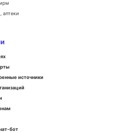
фирм
, аптеки
ми
иях
арты
еренные источники
ганизаций
и
онам
чат-бот