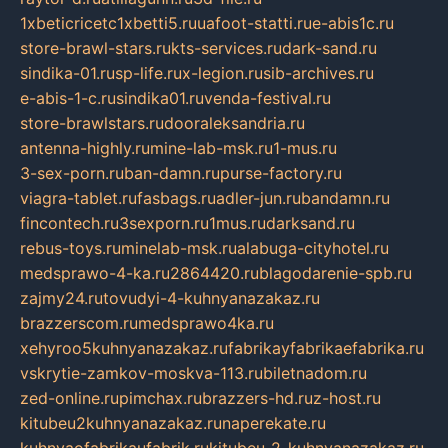
1xbeticricetc1xbetti5.ru
uafoot-statti.ru
e-abis1c.ru
store-brawl-stars.ru
kts-services.ru
dark-sand.ru
sindika-01.ru
sp-life.ru
x-legion.ru
sib-archives.ru
e-abis-1-c.ru
sindika01.ru
venda-festival.ru
store-brawlstars.ru
dooraleksandria.ru
antenna-highly.ru
mine-lab-msk.ru
1-mus.ru
3-sex-porn.ru
ban-damn.ru
purse-factory.ru
viagra-tablet.ru
fasbags.ru
adler-jun.ru
bandamn.ru
fincontech.ru
3sexporn.ru
1mus.ru
darksand.ru
rebus-toys.ru
minelab-msk.ru
alabuga-cityhotel.ru
medsprawo-4-ka.ru
2864420.ru
blagodarenie-spb.ru
zajmy24.ru
tovudyi-4-kuhnyanazakaz.ru
brazzerscom.ru
medsprawo4ka.ru
xehyroo5kuhnyanazakaz.ru
fabrikayfabrikaefabrika.ru
vskrytie-zamkov-moskva-113.ru
biletnadom.ru
zed-online.ru
pimchax.ru
brazzers-hd.ru
z-host.ru
kitubeu2kuhnyanazakaz.ru
naperekate.ru
kuhnyaofabrikaufabrik.ru
kitubeu-2-kuhnyanazakaz.ru