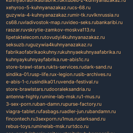
xehyroo-5-kuhnyanazakaz.ru
cs-68.ru
guzywia-4-kuhnyanazakaz.ru
mir-tk.ru
vlknrussia.ru
cs68.ru
vladivostok-map.ru
video-seks.ru
bankaribi.ru
raszar.ru
vskrytie-zamkov-moskva113.ru
lipetsktelecom.ru
tovudyi4kuhnyanazakaz.ru
seksuzb.ru
guzywia4kuhnyanazakaz.ru
fabrikaofabrikaokuhny.ru
kuhnyaekuhnyaafabrika.ru
kuhnyaykuhnyayfabrika.ru
e-abis1c.ru
store-brawl-stars.ru
kts-services.ru
dark-sand.ru
sindika-01.ru
sp-life.ru
x-legion.ru
sib-archives.ru
e-abis-1-c.ru
sindika01.ru
venda-festival.ru
store-brawlstars.ru
dooraleksandria.ru
antenna-highly.ru
mine-lab-msk.ru
1-mus.ru
3-sex-porn.ru
ban-damn.ru
purse-factory.ru
viagra-tablet.ru
fasbags.ru
adler-jun.ru
bandamn.ru
fincontech.ru
3sexporn.ru
1mus.ru
darksand.ru
rebus-toys.ru
minelab-msk.ru
rtdco.ru