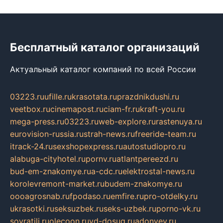
Бесплатный каталог организаций
Актуальный каталог компаний по всей России
03223.ru
ufille.ru
krasotata.ru
prazdnikdushi.ru
veetbox.ru
cinemapost.ru
ciam-fr.ru
kraft-you.ru
mega-press.ru
03223.ru
web-explore.ru
rastenuya.ru
eurovision-russia.ru
strah-news.ru
freeride-team.ru
itrack-24.ru
sexshopexpress.ru
autostudiopro.ru
alabuga-cityhotel.ru
pornv.ru
atlantpereezd.ru
bud-em-znakomye.ru
a-cdc.ru
elektrostal-news.ru
korolevremont-market.ru
budem-znakomye.ru
oooagrosnab.ru
fpodaso.ru
emfire.ru
pro-otdelky.ru
ukrasotki.ru
seksuzbek.ru
seks-uzbek.ru
porno-vk.ru
sovratili.ru
olecoon.ru
vd-dosug.ru
adonyev.ru