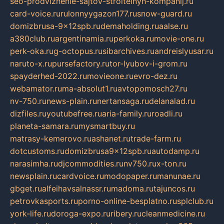
seo-prodvizhenie-sajtov-stroitelnyh-kompanij.ru
card-voice.ru
rulonnyygazon177.ru
snow-guard.ru
domizbrusa-9x12spb.ru
demaholding.ru
aalse.ru
a380club.ru
argentinamia.ru
perkoka.ru
movie-one.ru
perk-oka.ru
g-octopus.ru
sibarchives.ru
andreislyusar.ru
naruto-x.ru
pursefactory.ru
tor-lyubov-i-grom.ru
spayderhed-2022.ru
movieone.ru
evro-dez.ru
webamator.ru
ma-absolut1.ru
avtopomosch27.ru
nv-750.ru
news-plain.ru
nertansaga.ru
delanalad.ru
dizfiles.ru
youtubefree.ru
aria-family.ru
roadli.ru
planeta-samara.ru
mysmartbuy.ru
matrasy-kemerovo.ru
ashanet.ru
trade-farm.ru
dotcustoms.ru
domizbrusa9x12spb.ru
autodamp.ru
narasimha.ru
djcommodities.ru
nv750.ru
x-ton.ru
newsplain.ru
cardvoice.ru
modopaper.ru
manunae.ru
gbget.ru
alfeihavsalnassr.ru
madoma.ru
tajuncos.ru
petrovkasports.ru
porno-online-besplatno.ru
splclub.ru
york-life.ru
doroga-expo.ru
ribery.ru
cleanmedicine.ru