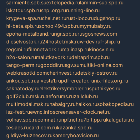
sarmiento.spb.su
extelopedia.ru
lammin-suo.spb.ru
iskatour.spb.ru
snpi.org.ru
running-line.ru
krygeva-spa.ru
chel.net.ru
rust-loco.ru
dugshop.ru
hl-beta.spb.ru
school494.spb.ru
mymubaby.ru
epoha-metalband.ru
ngr.spb.ru
rusgosnews.com
dieselvostok.ru
24hostel.msk.ru
w-dev.ru
f-ship.ru
regsmi.ru
filmnetwork.ru
malinasp.ru
kinosvin.ru
h2o-salon.ru
malutkayork.ru
deltaprim.spb.ru
tango-perm.ru
gooddir.ru
sgv.su
multiki-online.com
webkrasotki.com
cherinvest.ru
detskiy-ostrov.ru
ankou.spb.ru
alvesta1.ru
pdf-creator.ru
nix-files.org.ru
sakhatoday.ru
elektrikersymboler.ru
sputnikyes.ru
golf2club.msk.ru
aeforums.ru
zallclub.ru
multimodal.msk.ru
habaigry.ru
haikko.ru
sobakopedia.ru
isz-fest.ru
ewnc.info
screensaver-clock.net.ru
volnav.spb.ru
comnat.ru
npf.net.ru
7bit.pp.ru
kalugatur.ru
tesiaes.ru
card.com.ru
kazanka.spb.ru
gildiya-kuznecov.ru
kameryboavision.ru