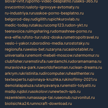
slovar-ivrit.ru
porno-video-besplatno.ru
seks-365.ru
ovucontrol.ru
sloty-igrovyye-avtomaty.ru
ru-industriya.ru
russkoe-porno-besplatno.ru
belgorod-day.ru
digilith.ru
pichkurovlab.ru
medic-today.ru
taksu.ru
comp123.ru
don-ykt.ru
teensvoice.ru
imgsharing.ru
domashnee-porno.ru
eva-elfie.ru
foto-tur.ru
biz-doska.ru
metropoltravel.ru
veslo-i-yakor.ru
borodino-media.ru
rostotsky.ru
regionufa.ru
weiss-bet.ru
zaryna.ru
casinotablet.ru
universalia.ru
remont-mebeli-moscow.ru
termomur.ru
clubfisher.ru
remstirufa.ru
erdamchi.ru
doramamama.ru
muraviovka-park.ru
worldofwoman.ru
clean-dreams.ru
arkrym.ru
kristinita.ru
dircomputer.ru
healthenter.ru
textexperts.ru
pivnaya-kruzhka.ru
kinofilmy-2021.ru
demolalapaluza.ru
tanyavanya.ru
remstir-tolyatti.ru
msdip.ru
jdol.ru
sokolovr.ru
newtech-spb.ru
rezemkleim.ru
massage-tai.ru
seonub.ru
zvonitut.ru
biolisichka24.ru
mncraft-download.ru