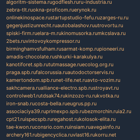
algoritm-sistema.ru
godflesh.ru
ru-industria.ru
zebra-tlt.ru
okna-proficom.ru
erynok.ru
onlinekinospace.ru
startupstudio-fefu.ru
zarges-ru.ru
gegenjustizunrecht.ru
autobalashov.ru
utrovortu.ru
spiski-firm.ru
elara-m.ru
kinomusorka.ru
mkcslava.ru
2bets.ru
vintovoykompressor.ru
birminghamvsfulham.ru
sarmat-komp.ru
pioneeri.ru
amadis-chocolate.ru
shkurki-karakulya.ru
kanotiforet.spb.ru
tutmassage.ru
ecolog.org.ru
praga.spb.ru
falcorussia.ru
autodoctorservis.ru
kamertondom.spb.ru
net-life.net.ru
avto-vozim.ru
sakhcamera.ru
alliance-electro.spb.ru
stroyavt.ru
controlweb1.ru
tdsak74.ru
kinzozo-ru.ru
kvotka.ru
iron-snab.ru
costa-bella.ru
eugrus.pp.ru
associaciya39.ru
primexpo.spb.ru
bezmorchin.ru
ia2.ru
cpt21.ru
ispecspb.ru
regahost.ru
kolosok-elita.ru
tae-kwon.ru
consrio.com.ru
insiam.ru
avegainfo.ru
archery161.ru
bigencyclica.ru
vlast16.ru
korru.net