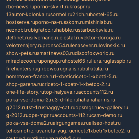
rbc-news.ru
porno-skvirt.ru
krospr.ru
13autor-kolonka.ru
sormol.ru
2rich.ru
hostel-65.ru
hostserve.ru
porno-na-russkom.ru
mishinlab.ru
neznobi.ru
bigfatcc.ru
habble.ru
starbucksvia.ru
delfinet.ru
silvernano.ru
elestal.ru
vektor-doroga.ru
velotrenajery.ru
pronso54.ru
lenasever.ru
lovinskix.ru
show-pets.ru
smartnews03.ru
discofoxworld.ru
miraclecoon.ru
pongup.ru
hostel65.ru
liura.ru
glasspb.ru
firehunters.ru
gribowo.ru
gnalis.ru
bulkitula.ru
hometown-france.ru
1-xbeticricetc-1-xbetti-5.ru
shop-garena.ru
cricetc-1-xbetr-1-xbetcc-2.ru
one-life-story.ru
top-halyava.ru
accounts112.ru
poka-vse-doma-2.ru
3-d-file.ru
hahahaharms.ru
g2012.ru
tst-1.ru
shaggy-cat.ru
opsmgr.ru
ev-gallery.ru
g-2012.ru
ops-mgr.ru
accounts-112.ru
csm-demo.ru
poka-vse-doma2.ru
airgungames.ru
allseo-host.ru
tehosmotre.ru
varieta-yug.ru
cricetc1xbetr1xbetcc2.ru
raytor-d.ru
atillagunn.ru
3d-file.ru