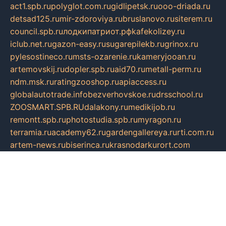
act1.spb.ru
polyglot.com.ru
gidlipetsk.ru
ooo-driada.ru
detsad125.ru
mir-zdoroviya.ru
bruslanovo.ru
siterem.ru
council.spb.ru
лодкипатриот.рф
kafekolizey.ru
iclub.net.ru
gazon-easy.ru
sugarepilekb.ru
grinox.ru
pylesostineco.ru
msts-ozarenie.ru
kameryjooan.ru
artemovskij.ru
dopler.spb.ru
aid70.ru
metall-perm.ru
ndm.msk.ru
ratingzooshop.ru
apiaccess.ru
globalautotrade.info
bezverhovskoe.ru
drsschool.ru
ZOOSMART.SPB.RU
dalakony.ru
medikijob.ru
remontt.spb.ru
photostudia.spb.ru
myragon.ru
terramia.ru
academy62.ru
gardengallereya.ru
rti.com.ru
artem-news.ru
biserinca.ru
krasnodarkurort.com
imshowtv.ru
mebel-v-tule.ru
mobtopik.ru
pcsecurity.net.ru
tool-sib.ru
multimetrunit.ru
sp-tour.ru
fan-cs.ru
santeh-russia.ru
symbian9.net.ru
DSHAIR.RU
tmmotors.spb.ru
xjocuricopii.com
musavtomat.msk.ru
obustrojdom.ru
sovetcik.ru
ybaranovskaya.ru
ppknews.ru
cult-alshei.ru
JAPANRUSSIA.RU