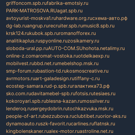
griffoncom.spb.ru
fabrika-emotsiy.ru
PARK-MATROSOVA.RU
agat.spb.ru
avtoyurist-moskva1.ru
hardware.org.ru
схема-авто.рф
dg-lab.ru
angrup.ru
recruiter.spb.ru
music8.spb.ru
krsk124.ru
kubok.spb.ru
romanofforex.ru
analitikaplus.ru
spyonline.ru
zosikamery.ru
sloboda-ural.pp.ru
AUTO-COM.SU
hohota.net
alimy.ru
online-z.com
aromat-vostoka.ru
otdelkaexp.ru
mobilvest.ru
bbd.net.ru
mebelshop.msk.ru
smp-forum.ru
bastion-td.ru
kosmoscreative.ru
avrmotors.ru
art-galadesign.ru
tiffany-c.ru
ecostep-samara.ru
d-p.spb.ru
галактика73.рф
sko.com.ru
davitamebel-spb.ru
fotsis.ru
tesiaes.ru
kokoroyari.spb.ru
blesna-kazan.ru
mossilver.ru
lenderoq.ru
sergeydobrin.ru
tochkazvuka.msk.ru
people-of-art.ru
bezzubova.ru
clubtibet.ru
orior-aks.ru
dynamoauto.ru
szk-favorit.ru
carlines.ru
flatnsk.ru
kingbolenskaner.ru
alex-motor.ru
astroline.net.ru