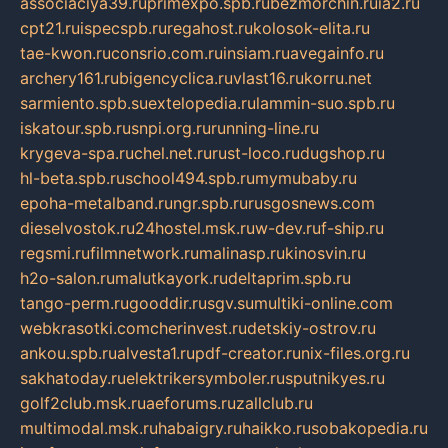
associaciya39.ru
primexpo.spb.ru
bezmorchin.ru
ia2.ru
cpt21.ru
ispecspb.ru
regahost.ru
kolosok-elita.ru
tae-kwon.ru
consrio.com.ru
insiam.ru
avegainfo.ru
archery161.ru
bigencyclica.ru
vlast16.ru
korru.net
sarmiento.spb.su
extelopedia.ru
lammin-suo.spb.ru
iskatour.spb.ru
snpi.org.ru
running-line.ru
krygeva-spa.ru
chel.net.ru
rust-loco.ru
dugshop.ru
hl-beta.spb.ru
school494.spb.ru
mymubaby.ru
epoha-metalband.ru
ngr.spb.ru
rusgosnews.com
dieselvostok.ru
24hostel.msk.ru
w-dev.ru
f-ship.ru
regsmi.ru
filmnetwork.ru
malinasp.ru
kinosvin.ru
h2o-salon.ru
malutkayork.ru
deltaprim.spb.ru
tango-perm.ru
gooddir.ru
sgv.su
multiki-online.com
webkrasotki.com
cherinvest.ru
detskiy-ostrov.ru
ankou.spb.ru
alvesta1.ru
pdf-creator.ru
nix-files.org.ru
sakhatoday.ru
elektrikersymboler.ru
sputnikyes.ru
golf2club.msk.ru
aeforums.ru
zallclub.ru
multimodal.msk.ru
habaigry.ru
haikko.ru
sobakopedia.ru