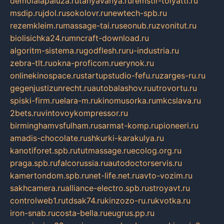
demolalapaluza.ru
tanyavanya.ru
remstir-tolyatti.ru
msdip.ru
jdol.ru
sokolovr.ru
newtech-spb.ru
rezemkleim.ru
massage-tai.ru
seonub.ru
zvonitut.ru
biolisichka24.ru
mncraft-download.ru
algoritm-sistema.ru
godflesh.ru
ru-industria.ru
zebra-tlt.ru
okna-proficom.ru
erynok.ru
onlinekinospace.ru
startupstudio-fefu.ru
zarges-ru.ru
gegenjustizunrecht.ru
autobalashov.ru
utrovortu.ru
spiski-firm.ru
elara-m.ru
kinomusorka.ru
mkcslava.ru
2bets.ru
vintovoykompressor.ru
birminghamvsfulham.ru
sarmat-komp.ru
pioneeri.ru
amadis-chocolate.ru
shkurki-karakulya.ru
kanotiforet.spb.ru
tutmassage.ru
ecolog.org.ru
praga.spb.ru
falcorussia.ru
autodoctorservis.ru
kamertondom.spb.ru
net-life.net.ru
avto-vozim.ru
sakhcamera.ru
alliance-electro.spb.ru
stroyavt.ru
controlweb1.ru
tdsak74.ru
kinzozo-ru.ru
kvotka.ru
iron-snab.ru
costa-bella.ru
eugrus.pp.ru