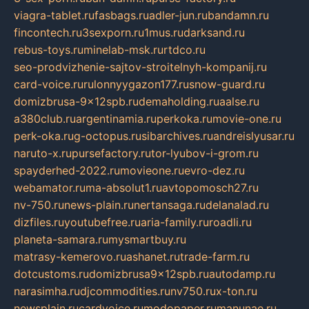
viagra-tablet.ru
fasbags.ru
adler-jun.ru
bandamn.ru
fincontech.ru
3sexporn.ru
1mus.ru
darksand.ru
rebus-toys.ru
minelab-msk.ru
rtdco.ru
seo-prodvizhenie-sajtov-stroitelnyh-kompanij.ru
card-voice.ru
rulonnyygazon177.ru
snow-guard.ru
domizbrusa-9x12spb.ru
demaholding.ru
aalse.ru
a380club.ru
argentinamia.ru
perkoka.ru
movie-one.ru
perk-oka.ru
g-octopus.ru
sibarchives.ru
andreislyusar.ru
naruto-x.ru
pursefactory.ru
tor-lyubov-i-grom.ru
spayderhed-2022.ru
movieone.ru
evro-dez.ru
webamator.ru
ma-absolut1.ru
avtopomosch27.ru
nv-750.ru
news-plain.ru
nertansaga.ru
delanalad.ru
dizfiles.ru
youtubefree.ru
aria-family.ru
roadli.ru
planeta-samara.ru
mysmartbuy.ru
matrasy-kemerovo.ru
ashanet.ru
trade-farm.ru
dotcustoms.ru
domizbrusa9x12spb.ru
autodamp.ru
narasimha.ru
djcommodities.ru
nv750.ru
x-ton.ru
newsplain.ru
cardvoice.ru
modopaper.ru
manunae.ru