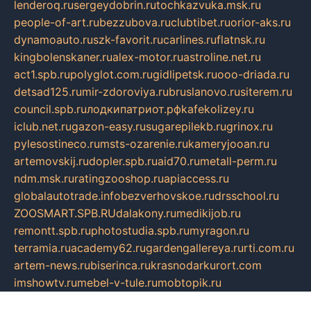
lenderoq.ru
sergeydobrin.ru
tochkazvuka.msk.ru
people-of-art.ru
bezzubova.ru
clubtibet.ru
orior-aks.ru
dynamoauto.ru
szk-favorit.ru
carlines.ru
flatnsk.ru
kingbolenskaner.ru
alex-motor.ru
astroline.net.ru
act1.spb.ru
polyglot.com.ru
gidlipetsk.ru
ooo-driada.ru
detsad125.ru
mir-zdoroviya.ru
bruslanovo.ru
siterem.ru
council.spb.ru
лодкипатриот.рф
kafekolizey.ru
iclub.net.ru
gazon-easy.ru
sugarepilekb.ru
grinox.ru
pylesostineco.ru
msts-ozarenie.ru
kameryjooan.ru
artemovskij.ru
dopler.spb.ru
aid70.ru
metall-perm.ru
ndm.msk.ru
ratingzooshop.ru
apiaccess.ru
globalautotrade.info
bezverhovskoe.ru
drsschool.ru
ZOOSMART.SPB.RU
dalakony.ru
medikijob.ru
remontt.spb.ru
photostudia.spb.ru
myragon.ru
terramia.ru
academy62.ru
gardengallereya.ru
rti.com.ru
artem-news.ru
biserinca.ru
krasnodarkurort.com
imshowtv.ru
mebel-v-tule.ru
mobtopik.ru
pcsecurity.net.ru
tool-sib.ru
multimetrunit.ru
sp-tour.ru