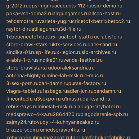
g-2012.ru
ops-mgr.ru
accounts-112.ru
csm-demo.ru
poka-vse-doma2.ru
airgungames.ru
allseo-host.ru
tehosmotre.ru
varieta-yug.ru
cricetc1xbetr1xbetcc2.ru
raytor-d.ru
atillagunn.ru
3d-file.ru
1xbeticricetc1xbetti5.ru
uafoot-statti.ru
e-abis1c.ru
store-brawl-stars.ru
kts-services.ru
dark-sand.ru
sindika-01.ru
sp-life.ru
x-legion.ru
sib-archives.ru
e-abis-1-c.ru
sindika01.ru
venda-festival.ru
store-brawlstars.ru
dooraleksandria.ru
antenna-highly.ru
mine-lab-msk.ru
1-mus.ru
3-sex-porn.ru
ban-damn.ru
purse-factory.ru
viagra-tablet.ru
fasbags.ru
adler-jun.ru
bandamn.ru
fincontech.ru
3sexporn.ru
1mus.ru
darksand.ru
rebus-toys.ru
minelab-msk.ru
alabuga-cityhotel.ru
medsprawo-4-ka.ru
2864420.ru
blagodarenie-spb.ru
zajmy24.ru
tovudyi-4-kuhnyanazakaz.ru
brazzerscom.ru
medsprawo4ka.ru
xehyroo5kuhnyanazakaz.ru
fabrikayfabrikaefabrika.ru