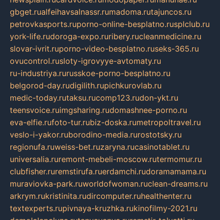
gbget.ru
alfeihavsalnassr.ru
madoma.ru
tajuncos.ru
petrovkasports.ru
porno-online-besplatno.ru
splclub.ru
york-life.ru
doroga-expo.ru
ribery.ru
cleanmedicine.ru
slovar-ivrit.ru
porno-video-besplatno.ru
seks-365.ru
ovucontrol.ru
sloty-igrovyye-avtomaty.ru
ru-industriya.ru
russkoe-porno-besplatno.ru
belgorod-day.ru
digilith.ru
pichkurovlab.ru
medic-today.ru
taksu.ru
comp123.ru
don-ykt.ru
teensvoice.ru
imgsharing.ru
domashnee-porno.ru
eva-elfie.ru
foto-tur.ru
biz-doska.ru
metropoltravel.ru
veslo-i-yakor.ru
borodino-media.ru
rostotsky.ru
regionufa.ru
weiss-bet.ru
zaryna.ru
casinotablet.ru
universalia.ru
remont-mebeli-moscow.ru
termomur.ru
clubfisher.ru
remstirufa.ru
erdamchi.ru
doramamama.ru
muraviovka-park.ru
worldofwoman.ru
clean-dreams.ru
arkrym.ru
kristinita.ru
dircomputer.ru
healthenter.ru
textexperts.ru
pivnaya-kruzhka.ru
kinofilmy-2021.ru