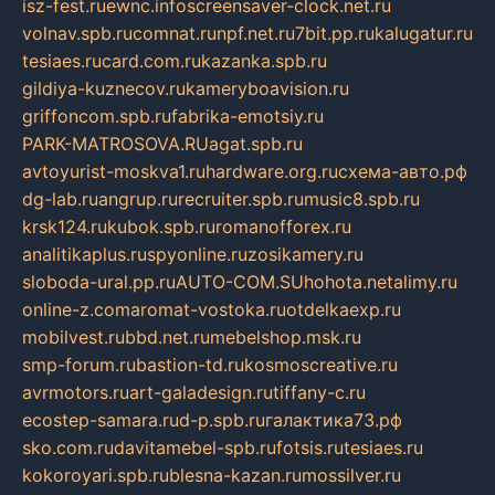
isz-fest.ru
ewnc.info
screensaver-clock.net.ru
volnav.spb.ru
comnat.ru
npf.net.ru
7bit.pp.ru
kalugatur.ru
tesiaes.ru
card.com.ru
kazanka.spb.ru
gildiya-kuznecov.ru
kameryboavision.ru
griffoncom.spb.ru
fabrika-emotsiy.ru
PARK-MATROSOVA.RU
agat.spb.ru
avtoyurist-moskva1.ru
hardware.org.ru
схема-авто.рф
dg-lab.ru
angrup.ru
recruiter.spb.ru
music8.spb.ru
krsk124.ru
kubok.spb.ru
romanofforex.ru
analitikaplus.ru
spyonline.ru
zosikamery.ru
sloboda-ural.pp.ru
AUTO-COM.SU
hohota.net
alimy.ru
online-z.com
aromat-vostoka.ru
otdelkaexp.ru
mobilvest.ru
bbd.net.ru
mebelshop.msk.ru
smp-forum.ru
bastion-td.ru
kosmoscreative.ru
avrmotors.ru
art-galadesign.ru
tiffany-c.ru
ecostep-samara.ru
d-p.spb.ru
галактика73.рф
sko.com.ru
davitamebel-spb.ru
fotsis.ru
tesiaes.ru
kokoroyari.spb.ru
blesna-kazan.ru
mossilver.ru