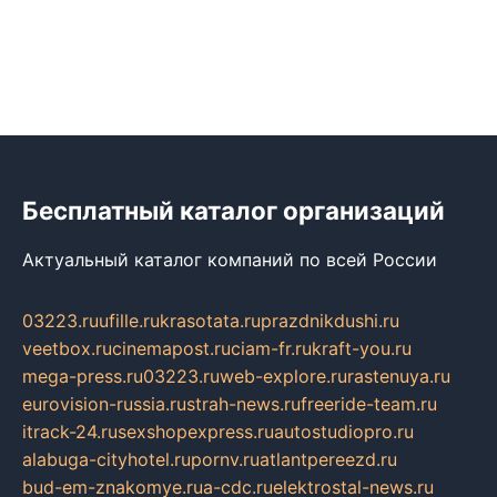
Бесплатный каталог организаций
Актуальный каталог компаний по всей России
03223.ru
ufille.ru
krasotata.ru
prazdnikdushi.ru
veetbox.ru
cinemapost.ru
ciam-fr.ru
kraft-you.ru
mega-press.ru
03223.ru
web-explore.ru
rastenuya.ru
eurovision-russia.ru
strah-news.ru
freeride-team.ru
itrack-24.ru
sexshopexpress.ru
autostudiopro.ru
alabuga-cityhotel.ru
pornv.ru
atlantpereezd.ru
bud-em-znakomye.ru
a-cdc.ru
elektrostal-news.ru