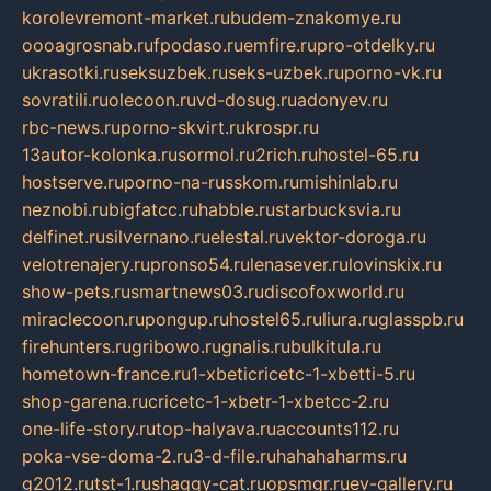
korolevremont-market.ru
budem-znakomye.ru
oooagrosnab.ru
fpodaso.ru
emfire.ru
pro-otdelky.ru
ukrasotki.ru
seksuzbek.ru
seks-uzbek.ru
porno-vk.ru
sovratili.ru
olecoon.ru
vd-dosug.ru
adonyev.ru
rbc-news.ru
porno-skvirt.ru
krospr.ru
13autor-kolonka.ru
sormol.ru
2rich.ru
hostel-65.ru
hostserve.ru
porno-na-russkom.ru
mishinlab.ru
neznobi.ru
bigfatcc.ru
habble.ru
starbucksvia.ru
delfinet.ru
silvernano.ru
elestal.ru
vektor-doroga.ru
velotrenajery.ru
pronso54.ru
lenasever.ru
lovinskix.ru
show-pets.ru
smartnews03.ru
discofoxworld.ru
miraclecoon.ru
pongup.ru
hostel65.ru
liura.ru
glasspb.ru
firehunters.ru
gribowo.ru
gnalis.ru
bulkitula.ru
hometown-france.ru
1-xbeticricetc-1-xbetti-5.ru
shop-garena.ru
cricetc-1-xbetr-1-xbetcc-2.ru
one-life-story.ru
top-halyava.ru
accounts112.ru
poka-vse-doma-2.ru
3-d-file.ru
hahahaharms.ru
g2012.ru
tst-1.ru
shaggy-cat.ru
opsmgr.ru
ev-gallery.ru