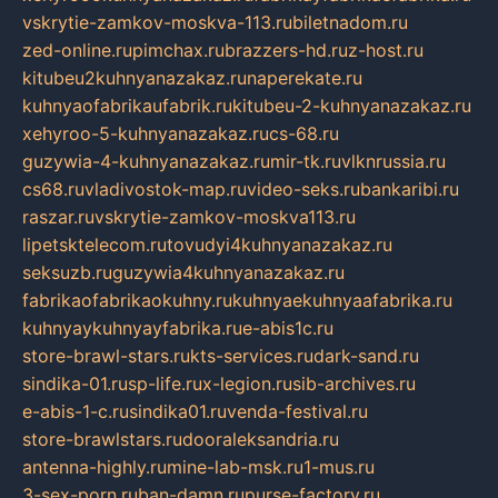
vskrytie-zamkov-moskva-113.ru
biletnadom.ru
zed-online.ru
pimchax.ru
brazzers-hd.ru
z-host.ru
kitubeu2kuhnyanazakaz.ru
naperekate.ru
kuhnyaofabrikaufabrik.ru
kitubeu-2-kuhnyanazakaz.ru
xehyroo-5-kuhnyanazakaz.ru
cs-68.ru
guzywia-4-kuhnyanazakaz.ru
mir-tk.ru
vlknrussia.ru
cs68.ru
vladivostok-map.ru
video-seks.ru
bankaribi.ru
raszar.ru
vskrytie-zamkov-moskva113.ru
lipetsktelecom.ru
tovudyi4kuhnyanazakaz.ru
seksuzb.ru
guzywia4kuhnyanazakaz.ru
fabrikaofabrikaokuhny.ru
kuhnyaekuhnyaafabrika.ru
kuhnyaykuhnyayfabrika.ru
e-abis1c.ru
store-brawl-stars.ru
kts-services.ru
dark-sand.ru
sindika-01.ru
sp-life.ru
x-legion.ru
sib-archives.ru
e-abis-1-c.ru
sindika01.ru
venda-festival.ru
store-brawlstars.ru
dooraleksandria.ru
antenna-highly.ru
mine-lab-msk.ru
1-mus.ru
3-sex-porn.ru
ban-damn.ru
purse-factory.ru