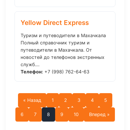
Yellow Direct Express
Туризм и путеводители в Махачкала
Полный справочник туризм и
путеводители в Махачкала. От
новостей до телефонов экстренных
служб....
Телефон:
+7 (998) 762-64-63
« Назад
1
2
3
4
5
6
7
8
9
10
Вперед »