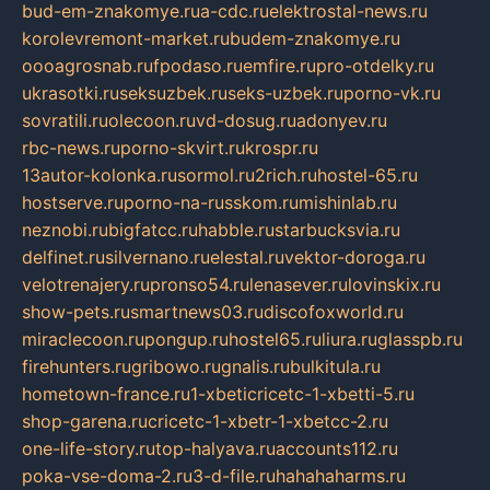
bud-em-znakomye.ru
a-cdc.ru
elektrostal-news.ru
korolevremont-market.ru
budem-znakomye.ru
oooagrosnab.ru
fpodaso.ru
emfire.ru
pro-otdelky.ru
ukrasotki.ru
seksuzbek.ru
seks-uzbek.ru
porno-vk.ru
sovratili.ru
olecoon.ru
vd-dosug.ru
adonyev.ru
rbc-news.ru
porno-skvirt.ru
krospr.ru
13autor-kolonka.ru
sormol.ru
2rich.ru
hostel-65.ru
hostserve.ru
porno-na-russkom.ru
mishinlab.ru
neznobi.ru
bigfatcc.ru
habble.ru
starbucksvia.ru
delfinet.ru
silvernano.ru
elestal.ru
vektor-doroga.ru
velotrenajery.ru
pronso54.ru
lenasever.ru
lovinskix.ru
show-pets.ru
smartnews03.ru
discofoxworld.ru
miraclecoon.ru
pongup.ru
hostel65.ru
liura.ru
glasspb.ru
firehunters.ru
gribowo.ru
gnalis.ru
bulkitula.ru
hometown-france.ru
1-xbeticricetc-1-xbetti-5.ru
shop-garena.ru
cricetc-1-xbetr-1-xbetcc-2.ru
one-life-story.ru
top-halyava.ru
accounts112.ru
poka-vse-doma-2.ru
3-d-file.ru
hahahaharms.ru