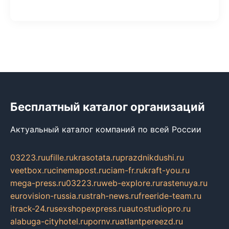
Бесплатный каталог организаций
Актуальный каталог компаний по всей России
03223.ru
ufille.ru
krasotata.ru
prazdnikdushi.ru
veetbox.ru
cinemapost.ru
ciam-fr.ru
kraft-you.ru
mega-press.ru
03223.ru
web-explore.ru
rastenuya.ru
eurovision-russia.ru
strah-news.ru
freeride-team.ru
itrack-24.ru
sexshopexpress.ru
autostudiopro.ru
alabuga-cityhotel.ru
pornv.ru
atlantpereezd.ru