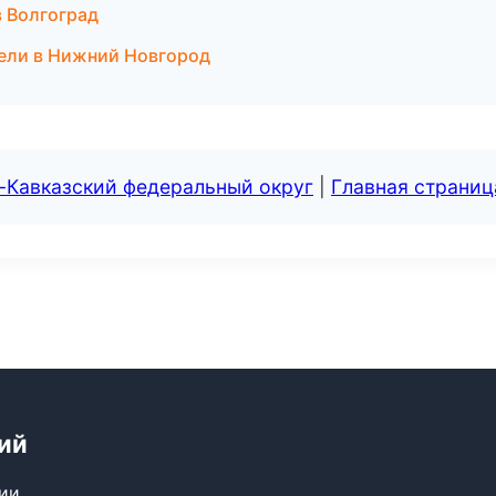
в Волгоград
тели в Нижний Новгород
-Кавказский федеральный округ
|
Главная страниц
ий
сии