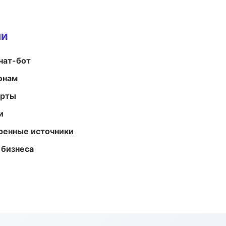
ми
чат-бот
онам
арты
и
еренные источники
 бизнеса