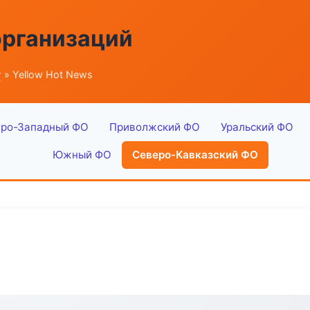
организаций
г
» Yellow Hot News
ро-Западный ФО
Приволжский ФО
Уральский ФО
Южный ФО
Северо-Кавказский ФО