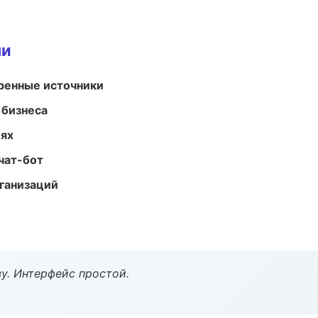
ми
еренные источники
 бизнеса
иях
чат-бот
ганизаций
у. Интерфейс простой.