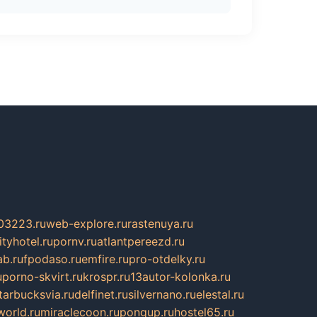
03223.ru
web-explore.ru
rastenuya.ru
tyhotel.ru
pornv.ru
atlantpereezd.ru
b.ru
fpodaso.ru
emfire.ru
pro-otdelky.ru
u
porno-skvirt.ru
krospr.ru
13autor-kolonka.ru
tarbucksvia.ru
delfinet.ru
silvernano.ru
elestal.ru
world.ru
miraclecoon.ru
pongup.ru
hostel65.ru