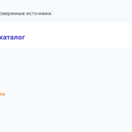
роверенные источники.
каталог
ону