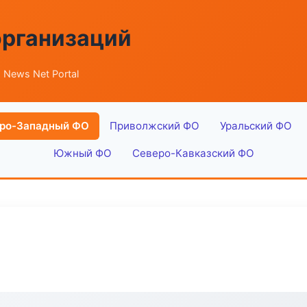
организаций
 News Net Portal
ро-Западный ФО
Приволжский ФО
Уральский ФО
Южный ФО
Северо-Кавказский ФО