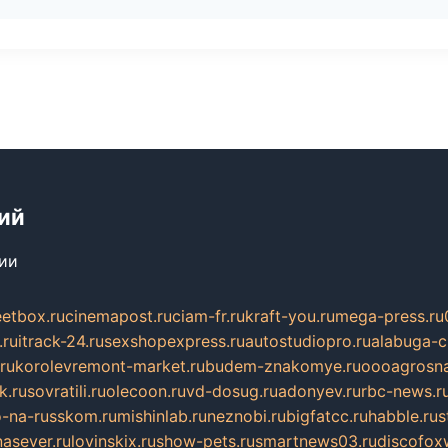
ий
сии
eetbox.ru
cinemapost.ru
ciam-fr.ru
kraft-you.ru
mega-press.ru
.ru
itrack-24.ru
sexshopexpress.ru
autostudiopro.ru
alabuga-ci
ru
korolevremont-market.ru
budem-znakomye.ru
oooagrosna
k.ru
sovratili.ru
olecoon.ru
vd-dosug.ru
adonyev.ru
rbc-news.r
-na-russkom.ru
mishinlab.ru
neznobi.ru
bigfatcc.ru
habble.ru
s
nasever.ru
lovinskix.ru
show-pets.ru
smartnews03.ru
discofox