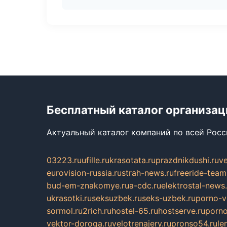
Бесплатный каталог организац
Актуальный каталог компаний по всей Рос
03223.ru
ufille.ru
krasotata.ru
prazdnikdushi.ru
v
eurovision-russia.ru
strah-news.ru
freeride-team
bud-em-znakomye.ru
a-cdc.ru
elektrostal-news.
ukrasotki.ru
seksuzbek.ru
seks-uzbek.ru
porno-v
sormol.ru
2rich.ru
hostel-65.ru
hostserve.ru
porno
vektor-doroga.ru
velotrenajery.ru
pronso54.ru
le