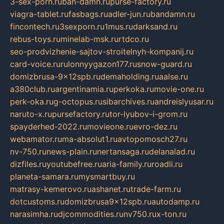
3-sex-porn.ru
ban-damn.ru
purse-factory.ru
viagra-tablet.ru
fasbags.ru
adler-jun.ru
bandamn.ru
fincontech.ru
3sexporn.ru
1mus.ru
darksand.ru
rebus-toys.ru
minelab-msk.ru
rtdco.ru
seo-prodvizhenie-sajtov-stroitelnyh-kompanij.ru
card-voice.ru
rulonnyygazon177.ru
snow-guard.ru
domizbrusa-9x12spb.ru
demaholding.ru
aalse.ru
a380club.ru
argentinamia.ru
perkoka.ru
movie-one.ru
perk-oka.ru
g-octopus.ru
sibarchives.ru
andreislyusar.ru
naruto-x.ru
pursefactory.ru
tor-lyubov-i-grom.ru
spayderhed-2022.ru
movieone.ru
evro-dez.ru
webamator.ru
ma-absolut1.ru
avtopomosch27.ru
nv-750.ru
news-plain.ru
nertansaga.ru
delanalad.ru
dizfiles.ru
youtubefree.ru
aria-family.ru
roadli.ru
planeta-samara.ru
mysmartbuy.ru
matrasy-kemerovo.ru
ashanet.ru
trade-farm.ru
dotcustoms.ru
domizbrusa9x12spb.ru
autodamp.ru
narasimha.ru
djcommodities.ru
nv750.ru
x-ton.ru