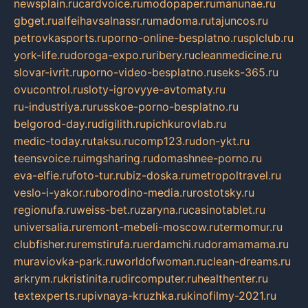
newsplain.ru
cardvoice.ru
modopaper.ru
manunae.ru
gbget.ru
alfeihavsalnassr.ru
madoma.ru
tajuncos.ru
petrovkasports.ru
porno-online-besplatno.ru
splclub.ru
york-life.ru
doroga-expo.ru
ribery.ru
cleanmedicine.ru
slovar-ivrit.ru
porno-video-besplatno.ru
seks-365.ru
ovucontrol.ru
sloty-igrovyye-avtomaty.ru
ru-industriya.ru
russkoe-porno-besplatno.ru
belgorod-day.ru
digilith.ru
pichkurovlab.ru
medic-today.ru
taksu.ru
comp123.ru
don-ykt.ru
teensvoice.ru
imgsharing.ru
domashnee-porno.ru
eva-elfie.ru
foto-tur.ru
biz-doska.ru
metropoltravel.ru
veslo-i-yakor.ru
borodino-media.ru
rostotsky.ru
regionufa.ru
weiss-bet.ru
zaryna.ru
casinotablet.ru
universalia.ru
remont-mebeli-moscow.ru
termomur.ru
clubfisher.ru
remstirufa.ru
erdamchi.ru
doramamama.ru
muraviovka-park.ru
worldofwoman.ru
clean-dreams.ru
arkrym.ru
kristinita.ru
dircomputer.ru
healthenter.ru
textexperts.ru
pivnaya-kruzhka.ru
kinofilmy-2021.ru