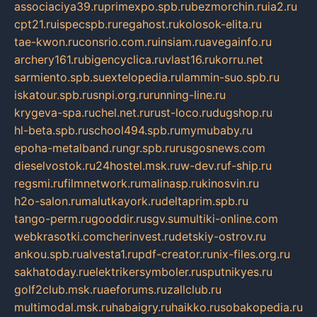
associaciya39.ru
primexpo.spb.ru
bezmorchin.ru
ia2.ru
cpt21.ru
ispecspb.ru
regahost.ru
kolosok-elita.ru
tae-kwon.ru
consrio.com.ru
insiam.ru
avegainfo.ru
archery161.ru
bigencyclica.ru
vlast16.ru
korru.net
sarmiento.spb.su
extelopedia.ru
lammin-suo.spb.ru
iskatour.spb.ru
snpi.org.ru
running-line.ru
krygeva-spa.ru
chel.net.ru
rust-loco.ru
dugshop.ru
hl-beta.spb.ru
school494.spb.ru
mymubaby.ru
epoha-metalband.ru
ngr.spb.ru
rusgosnews.com
dieselvostok.ru
24hostel.msk.ru
w-dev.ru
f-ship.ru
regsmi.ru
filmnetwork.ru
malinasp.ru
kinosvin.ru
h2o-salon.ru
malutkayork.ru
deltaprim.spb.ru
tango-perm.ru
gooddir.ru
sgv.su
multiki-online.com
webkrasotki.com
cherinvest.ru
detskiy-ostrov.ru
ankou.spb.ru
alvesta1.ru
pdf-creator.ru
nix-files.org.ru
sakhatoday.ru
elektrikersymboler.ru
sputnikyes.ru
golf2club.msk.ru
aeforums.ru
zallclub.ru
multimodal.msk.ru
habaigry.ru
haikko.ru
sobakopedia.ru