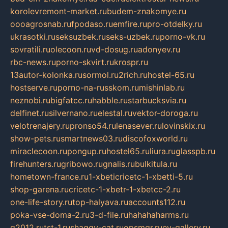
korolevremont-market.ru
budem-znakomye.ru
oooagrosnab.ru
fpodaso.ru
emfire.ru
pro-otdelky.ru
ukrasotki.ru
seksuzbek.ru
seks-uzbek.ru
porno-vk.ru
sovratili.ru
olecoon.ru
vd-dosug.ru
adonyev.ru
rbc-news.ru
porno-skvirt.ru
krospr.ru
13autor-kolonka.ru
sormol.ru
2rich.ru
hostel-65.ru
hostserve.ru
porno-na-russkom.ru
mishinlab.ru
neznobi.ru
bigfatcc.ru
habble.ru
starbucksvia.ru
delfinet.ru
silvernano.ru
elestal.ru
vektor-doroga.ru
velotrenajery.ru
pronso54.ru
lenasever.ru
lovinskix.ru
show-pets.ru
smartnews03.ru
discofoxworld.ru
miraclecoon.ru
pongup.ru
hostel65.ru
liura.ru
glasspb.ru
firehunters.ru
gribowo.ru
gnalis.ru
bulkitula.ru
hometown-france.ru
1-xbeticricetc-1-xbetti-5.ru
shop-garena.ru
cricetc-1-xbetr-1-xbetcc-2.ru
one-life-story.ru
top-halyava.ru
accounts112.ru
poka-vse-doma-2.ru
3-d-file.ru
hahahaharms.ru
g2012.ru
tst-1.ru
shaggy-cat.ru
opsmgr.ru
ev-gallery.ru