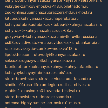
xehyroo5kuhnyanazakaz.ru
fabrikayfabrikaefabrika.ru
vskrytie-zamkov-moskva-113.ru
biletnadom.ru
zed-online.ru
pimchax.ru
brazzers-hd.ru
z-host.ru
kitubeu2kuhnyanazakaz.ru
naperekate.ru
kuhnyaofabrikaufabrik.ru
kitubeu-2-kuhnyanazakaz.ru
xehyroo-5-kuhnyanazakaz.ru
cs-68.ru
guzywia-4-kuhnyanazakaz.ru
mir-tk.ru
vlknrussia.ru
cs68.ru
vladivostok-map.ru
video-seks.ru
bankaribi.ru
raszar.ru
vskrytie-zamkov-moskva113.ru
lipetsktelecom.ru
tovudyi4kuhnyanazakaz.ru
seksuzb.ru
guzywia4kuhnyanazakaz.ru
fabrikaofabrikaokuhny.ru
kuhnyaekuhnyaafabrika.ru
kuhnyaykuhnyayfabrika.ru
e-abis1c.ru
store-brawl-stars.ru
kts-services.ru
dark-sand.ru
sindika-01.ru
sp-life.ru
x-legion.ru
sib-archives.ru
e-abis-1-c.ru
sindika01.ru
venda-festival.ru
store-brawlstars.ru
dooraleksandria.ru
antenna-highly.ru
mine-lab-msk.ru
1-mus.ru