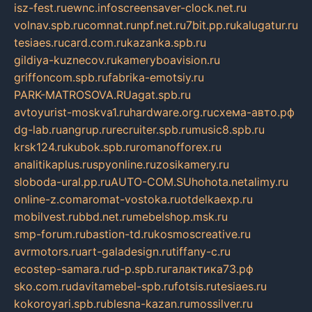
isz-fest.ru
ewnc.info
screensaver-clock.net.ru
volnav.spb.ru
comnat.ru
npf.net.ru
7bit.pp.ru
kalugatur.ru
tesiaes.ru
card.com.ru
kazanka.spb.ru
gildiya-kuznecov.ru
kameryboavision.ru
griffoncom.spb.ru
fabrika-emotsiy.ru
PARK-MATROSOVA.RU
agat.spb.ru
avtoyurist-moskva1.ru
hardware.org.ru
схема-авто.рф
dg-lab.ru
angrup.ru
recruiter.spb.ru
music8.spb.ru
krsk124.ru
kubok.spb.ru
romanofforex.ru
analitikaplus.ru
spyonline.ru
zosikamery.ru
sloboda-ural.pp.ru
AUTO-COM.SU
hohota.net
alimy.ru
online-z.com
aromat-vostoka.ru
otdelkaexp.ru
mobilvest.ru
bbd.net.ru
mebelshop.msk.ru
smp-forum.ru
bastion-td.ru
kosmoscreative.ru
avrmotors.ru
art-galadesign.ru
tiffany-c.ru
ecostep-samara.ru
d-p.spb.ru
галактика73.рф
sko.com.ru
davitamebel-spb.ru
fotsis.ru
tesiaes.ru
kokoroyari.spb.ru
blesna-kazan.ru
mossilver.ru