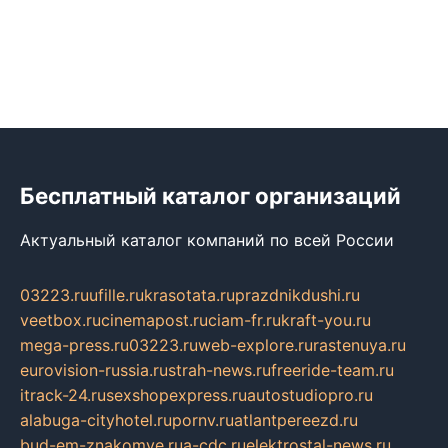
Бесплатный каталог организаций
Актуальный каталог компаний по всей России
03223.ru
ufille.ru
krasotata.ru
prazdnikdushi.ru
veetbox.ru
cinemapost.ru
ciam-fr.ru
kraft-you.ru
mega-press.ru
03223.ru
web-explore.ru
rastenuya.ru
eurovision-russia.ru
strah-news.ru
freeride-team.ru
itrack-24.ru
sexshopexpress.ru
autostudiopro.ru
alabuga-cityhotel.ru
pornv.ru
atlantpereezd.ru
bud-em-znakomye.ru
a-cdc.ru
elektrostal-news.ru