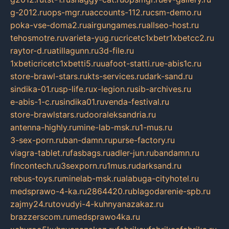
g-2012.ru
ops-mgr.ru
accounts-112.ru
csm-demo.ru
poka-vse-doma2.ru
airgungames.ru
allseo-host.ru
tehosmotre.ru
varieta-yug.ru
cricetc1xbetr1xbetcc2.ru
raytor-d.ru
atillagunn.ru
3d-file.ru
1xbeticricetc1xbetti5.ru
uafoot-statti.ru
e-abis1c.ru
store-brawl-stars.ru
kts-services.ru
dark-sand.ru
sindika-01.ru
sp-life.ru
x-legion.ru
sib-archives.ru
e-abis-1-c.ru
sindika01.ru
venda-festival.ru
store-brawlstars.ru
dooraleksandria.ru
antenna-highly.ru
mine-lab-msk.ru
1-mus.ru
3-sex-porn.ru
ban-damn.ru
purse-factory.ru
viagra-tablet.ru
fasbags.ru
adler-jun.ru
bandamn.ru
fincontech.ru
3sexporn.ru
1mus.ru
darksand.ru
rebus-toys.ru
minelab-msk.ru
alabuga-cityhotel.ru
medsprawo-4-ka.ru
2864420.ru
blagodarenie-spb.ru
zajmy24.ru
tovudyi-4-kuhnyanazakaz.ru
brazzerscom.ru
medsprawo4ka.ru