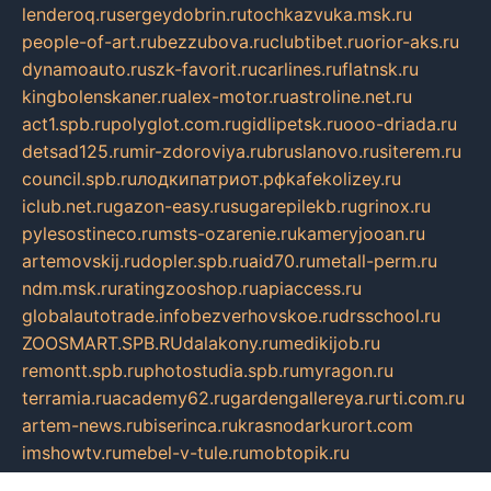
lenderoq.ru
sergeydobrin.ru
tochkazvuka.msk.ru
people-of-art.ru
bezzubova.ru
clubtibet.ru
orior-aks.ru
dynamoauto.ru
szk-favorit.ru
carlines.ru
flatnsk.ru
kingbolenskaner.ru
alex-motor.ru
astroline.net.ru
act1.spb.ru
polyglot.com.ru
gidlipetsk.ru
ooo-driada.ru
detsad125.ru
mir-zdoroviya.ru
bruslanovo.ru
siterem.ru
council.spb.ru
лодкипатриот.рф
kafekolizey.ru
iclub.net.ru
gazon-easy.ru
sugarepilekb.ru
grinox.ru
pylesostineco.ru
msts-ozarenie.ru
kameryjooan.ru
artemovskij.ru
dopler.spb.ru
aid70.ru
metall-perm.ru
ndm.msk.ru
ratingzooshop.ru
apiaccess.ru
globalautotrade.info
bezverhovskoe.ru
drsschool.ru
ZOOSMART.SPB.RU
dalakony.ru
medikijob.ru
remontt.spb.ru
photostudia.spb.ru
myragon.ru
terramia.ru
academy62.ru
gardengallereya.ru
rti.com.ru
artem-news.ru
biserinca.ru
krasnodarkurort.com
imshowtv.ru
mebel-v-tule.ru
mobtopik.ru
pcsecurity.net.ru
tool-sib.ru
multimetrunit.ru
sp-tour.ru