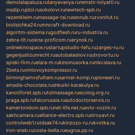
demolalapaluza.ru
tanyavanya.ru
remstir-tolyatti.ru
msdip.ru
jdol.ru
sokolovr.ru
newtech-spb.ru
rezemkleim.ru
massage-tai.ru
seonub.ru
zvonitut.ru
biolisichka24.ru
mncraft-download.ru
algoritm-sistema.ru
godflesh.ru
ru-industria.ru
zebra-tlt.ru
okna-proficom.ru
erynok.ru
onlinekinospace.ru
startupstudio-fefu.ru
zarges-ru.ru
gegenjustizunrecht.ru
autobalashov.ru
utrovortu.ru
spiski-firm.ru
elara-m.ru
kinomusorka.ru
mkcslava.ru
2bets.ru
vintovoykompressor.ru
birminghamvsfulham.ru
sarmat-komp.ru
pioneeri.ru
amadis-chocolate.ru
shkurki-karakulya.ru
kanotiforet.spb.ru
tutmassage.ru
ecolog.org.ru
praga.spb.ru
falcorussia.ru
autodoctorservis.ru
kamertondom.spb.ru
net-life.net.ru
avto-vozim.ru
sakhcamera.ru
alliance-electro.spb.ru
stroyavt.ru
controlweb1.ru
tdsak74.ru
kinzozo-ru.ru
kvotka.ru
iron-snab.ru
costa-bella.ru
eugrus.pp.ru