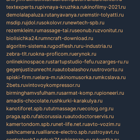
textexperts.ru
pivnaya-kruzhka.ru
kinofilmy-2021.ru
demolalapaluza.ru
tanyavanya.ru
remstir-tolyatti.ru
msdip.ru
jdol.ru
sokolovr.ru
newtech-spb.ru
rezemkleim.ru
massage-tai.ru
seonub.ru
zvonitut.ru
biolisichka24.ru
mncraft-download.ru
algoritm-sistema.ru
godflesh.ru
ru-industria.ru
zebra-tlt.ru
okna-proficom.ru
erynok.ru
onlinekinospace.ru
startupstudio-fefu.ru
zarges-ru.ru
gegenjustizunrecht.ru
autobalashov.ru
utrovortu.ru
spiski-firm.ru
elara-m.ru
kinomusorka.ru
mkcslava.ru
2bets.ru
vintovoykompressor.ru
birminghamvsfulham.ru
sarmat-komp.ru
pioneeri.ru
amadis-chocolate.ru
shkurki-karakulya.ru
kanotiforet.spb.ru
tutmassage.ru
ecolog.org.ru
praga.spb.ru
falcorussia.ru
autodoctorservis.ru
kamertondom.spb.ru
net-life.net.ru
avto-vozim.ru
sakhcamera.ru
alliance-electro.spb.ru
stroyavt.ru
controlweb1.ru
tdsak74.ru
kinzozo-ru.ru
kvotka.ru