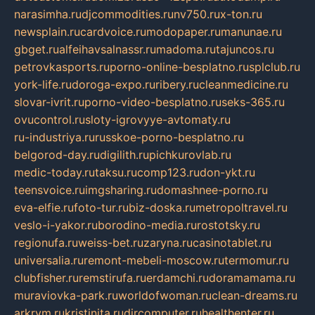
narasimha.ru
djcommodities.ru
nv750.ru
x-ton.ru
newsplain.ru
cardvoice.ru
modopaper.ru
manunae.ru
gbget.ru
alfeihavsalnassr.ru
madoma.ru
tajuncos.ru
petrovkasports.ru
porno-online-besplatno.ru
splclub.ru
york-life.ru
doroga-expo.ru
ribery.ru
cleanmedicine.ru
slovar-ivrit.ru
porno-video-besplatno.ru
seks-365.ru
ovucontrol.ru
sloty-igrovyye-avtomaty.ru
ru-industriya.ru
russkoe-porno-besplatno.ru
belgorod-day.ru
digilith.ru
pichkurovlab.ru
medic-today.ru
taksu.ru
comp123.ru
don-ykt.ru
teensvoice.ru
imgsharing.ru
domashnee-porno.ru
eva-elfie.ru
foto-tur.ru
biz-doska.ru
metropoltravel.ru
veslo-i-yakor.ru
borodino-media.ru
rostotsky.ru
regionufa.ru
weiss-bet.ru
zaryna.ru
casinotablet.ru
universalia.ru
remont-mebeli-moscow.ru
termomur.ru
clubfisher.ru
remstirufa.ru
erdamchi.ru
doramamama.ru
muraviovka-park.ru
worldofwoman.ru
clean-dreams.ru
arkrym.ru
kristinita.ru
dircomputer.ru
healthenter.ru