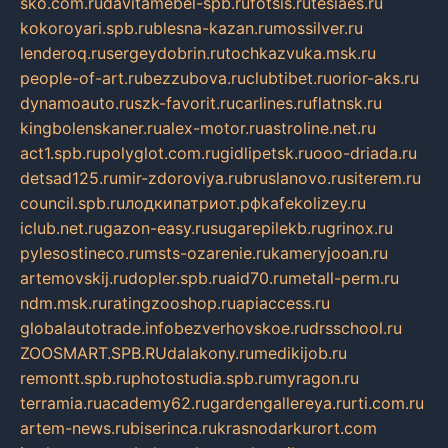
sko.com.ru
davitamebel-spb.ru
fotsis.ru
tesiaes.ru
kokoroyari.spb.ru
blesna-kazan.ru
mossilver.ru
lenderoq.ru
sergeydobrin.ru
tochkazvuka.msk.ru
people-of-art.ru
bezzubova.ru
clubtibet.ru
orior-aks.ru
dynamoauto.ru
szk-favorit.ru
carlines.ru
flatnsk.ru
kingbolenskaner.ru
alex-motor.ru
astroline.net.ru
act1.spb.ru
polyglot.com.ru
gidlipetsk.ru
ooo-driada.ru
detsad125.ru
mir-zdoroviya.ru
bruslanovo.ru
siterem.ru
council.spb.ru
лодкипатриот.рф
kafekolizey.ru
iclub.net.ru
gazon-easy.ru
sugarepilekb.ru
grinox.ru
pylesostineco.ru
msts-ozarenie.ru
kameryjooan.ru
artemovskij.ru
dopler.spb.ru
aid70.ru
metall-perm.ru
ndm.msk.ru
ratingzooshop.ru
apiaccess.ru
globalautotrade.info
bezverhovskoe.ru
drsschool.ru
ZOOSMART.SPB.RU
dalakony.ru
medikijob.ru
remontt.spb.ru
photostudia.spb.ru
myragon.ru
terramia.ru
academy62.ru
gardengallereya.ru
rti.com.ru
artem-news.ru
biserinca.ru
krasnodarkurort.com