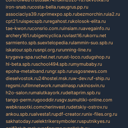
iron-snab.ru
costa-bella.ru
eugrus.pp.ru
associaciya39.ru
primexpo.spb.ru
bezmorchin.ru
ia2.ru
cpt21.ru
ispecspb.ru
regahost.ru
kolosok-elita.ru
tae-kwon.ru
consrio.com.ru
insiam.ru
avegainfo.ru
archery161.ru
bigencyclica.ru
vlast16.ru
korru.net
sarmiento.spb.su
extelopedia.ru
lammin-suo.spb.ru
iskatour.spb.ru
snpi.org.ru
running-line.ru
krygeva-spa.ru
chel.net.ru
rust-loco.ru
dugshop.ru
hl-beta.spb.ru
school494.spb.ru
mymubaby.ru
epoha-metalband.ru
ngr.spb.ru
rusgosnews.com
dieselvostok.ru
24hostel.msk.ru
w-dev.ru
f-ship.ru
regsmi.ru
filmnetwork.ru
malinasp.ru
kinosvin.ru
h2o-salon.ru
malutkayork.ru
deltaprim.spb.ru
tango-perm.ru
gooddir.ru
sgv.su
multiki-online.com
webkrasotki.com
cherinvest.ru
detskiy-ostrov.ru
ankou.spb.ru
alvesta1.ru
pdf-creator.ru
nix-files.org.ru
sakhatoday.ru
elektrikersymboler.ru
sputnikyes.ru