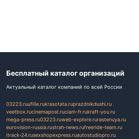
Бесплатный каталог организаций
Актуальный каталог компаний по всей России
03223.ru
ufille.ru
krasotata.ru
prazdnikdushi.ru
veetbox.ru
cinemapost.ru
ciam-fr.ru
kraft-you.ru
mega-press.ru
03223.ru
web-explore.ru
rastenuya.ru
eurovision-russia.ru
strah-news.ru
freeride-team.ru
itrack-24.ru
sexshopexpress.ru
autostudiopro.ru