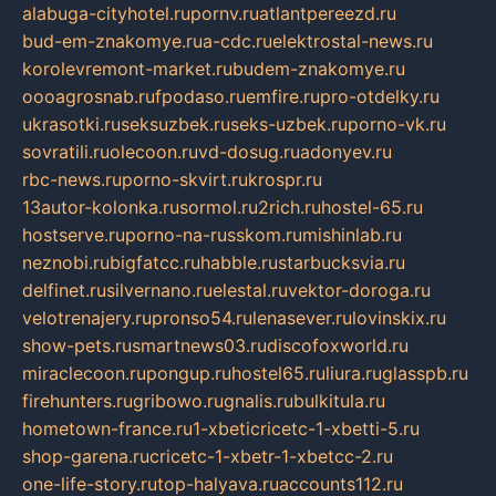
alabuga-cityhotel.ru
pornv.ru
atlantpereezd.ru
bud-em-znakomye.ru
a-cdc.ru
elektrostal-news.ru
korolevremont-market.ru
budem-znakomye.ru
oooagrosnab.ru
fpodaso.ru
emfire.ru
pro-otdelky.ru
ukrasotki.ru
seksuzbek.ru
seks-uzbek.ru
porno-vk.ru
sovratili.ru
olecoon.ru
vd-dosug.ru
adonyev.ru
rbc-news.ru
porno-skvirt.ru
krospr.ru
13autor-kolonka.ru
sormol.ru
2rich.ru
hostel-65.ru
hostserve.ru
porno-na-russkom.ru
mishinlab.ru
neznobi.ru
bigfatcc.ru
habble.ru
starbucksvia.ru
delfinet.ru
silvernano.ru
elestal.ru
vektor-doroga.ru
velotrenajery.ru
pronso54.ru
lenasever.ru
lovinskix.ru
show-pets.ru
smartnews03.ru
discofoxworld.ru
miraclecoon.ru
pongup.ru
hostel65.ru
liura.ru
glasspb.ru
firehunters.ru
gribowo.ru
gnalis.ru
bulkitula.ru
hometown-france.ru
1-xbeticricetc-1-xbetti-5.ru
shop-garena.ru
cricetc-1-xbetr-1-xbetcc-2.ru
one-life-story.ru
top-halyava.ru
accounts112.ru