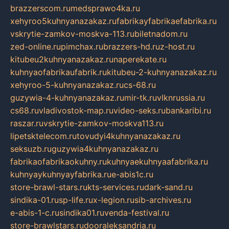
brazzerscom.ru
medsprawo4ka.ru
xehyroo5kuhnyanazakaz.ru
fabrikayfabrikaefabrika.ru
vskrytie-zamkov-moskva-113.ru
biletnadom.ru
zed-online.ru
pimchax.ru
brazzers-hd.ru
z-host.ru
kitubeu2kuhnyanazakaz.ru
naperekate.ru
kuhnyaofabrikaufabrik.ru
kitubeu-2-kuhnyanazakaz.ru
xehyroo-5-kuhnyanazakaz.ru
cs-68.ru
guzywia-4-kuhnyanazakaz.ru
mir-tk.ru
vlknrussia.ru
cs68.ru
vladivostok-map.ru
video-seks.ru
bankaribi.ru
raszar.ru
vskrytie-zamkov-moskva113.ru
lipetsktelecom.ru
tovudyi4kuhnyanazakaz.ru
seksuzb.ru
guzywia4kuhnyanazakaz.ru
fabrikaofabrikaokuhny.ru
kuhnyaekuhnyaafabrika.ru
kuhnyaykuhnyayfabrika.ru
e-abis1c.ru
store-brawl-stars.ru
kts-services.ru
dark-sand.ru
sindika-01.ru
sp-life.ru
x-legion.ru
sib-archives.ru
e-abis-1-c.ru
sindika01.ru
venda-festival.ru
store-brawlstars.ru
dooraleksandria.ru