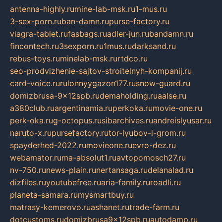
antenna-highly.ru
mine-lab-msk.ru
1-mus.ru
3-sex-porn.ru
ban-damn.ru
purse-factory.ru
viagra-tablet.ru
fasbags.ru
adler-jun.ru
bandamn.ru
fincontech.ru
3sexporn.ru
1mus.ru
darksand.ru
rebus-toys.ru
minelab-msk.ru
rtdco.ru
seo-prodvizhenie-sajtov-stroitelnyh-kompanij.ru
card-voice.ru
rulonnyygazon177.ru
snow-guard.ru
domizbrusa-9x12spb.ru
demaholding.ru
aalse.ru
a380club.ru
argentinamia.ru
perkoka.ru
movie-one.ru
perk-oka.ru
g-octopus.ru
sibarchives.ru
andreislyusar.ru
naruto-x.ru
pursefactory.ru
tor-lyubov-i-grom.ru
spayderhed-2022.ru
movieone.ru
evro-dez.ru
webamator.ru
ma-absolut1.ru
avtopomosch27.ru
nv-750.ru
news-plain.ru
nertansaga.ru
delanalad.ru
dizfiles.ru
youtubefree.ru
aria-family.ru
roadli.ru
planeta-samara.ru
mysmartbuy.ru
matrasy-kemerovo.ru
ashanet.ru
trade-farm.ru
dotcustoms.ru
domizbrusa9x12spb.ru
autodamp.ru