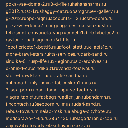
poka-vse-doma-2.ru
3-d-file.ru
hahahaharms.ru
g2012.ru
tst-1.ru
shaggy-cat.ru
opsmgr.ru
ev-gallery.ru
g-2012.ru
ops-mgr.ru
accounts-112.ru
csm-demo.ru
poka-vse-doma2.ru
airgungames.ru
allseo-host.ru
tehosmotre.ru
varieta-yug.ru
cricetc1xbetr1xbetcc2.ru
raytor-d.ru
atillagunn.ru
3d-file.ru
1xbeticricetc1xbetti5.ru
uafoot-statti.ru
e-abis1c.ru
store-brawl-stars.ru
kts-services.ru
dark-sand.ru
sindika-01.ru
sp-life.ru
x-legion.ru
sib-archives.ru
e-abis-1-c.ru
sindika01.ru
venda-festival.ru
store-brawlstars.ru
dooraleksandria.ru
antenna-highly.ru
mine-lab-msk.ru
1-mus.ru
3-sex-porn.ru
ban-damn.ru
purse-factory.ru
viagra-tablet.ru
fasbags.ru
adler-jun.ru
bandamn.ru
fincontech.ru
3sexporn.ru
1mus.ru
darksand.ru
rebus-toys.ru
minelab-msk.ru
alabuga-cityhotel.ru
medsprawo-4-ka.ru
2864420.ru
blagodarenie-spb.ru
zajmy24.ru
tovudyi-4-kuhnyanazakaz.ru