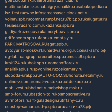
golf2club.msk.ru
aeforums.ru
zallclub.ru
multimodal.msk.ru
habaigry.ru
haikko.ru
sobakopedia.ru
isz-fest.ru
ewnc.info
screensaver-clock.net.ru
volnav.spb.ru
comnat.ru
npf.net.ru
7bit.pp.ru
kalugatur.ru
tesiaes.ru
card.com.ru
kazanka.spb.ru
gildiya-kuznecov.ru
kameryboavision.ru
griffoncom.spb.ru
fabrika-emotsiy.ru
PARK-MATROSOVA.RU
agat.spb.ru
avtoyurist-moskva1.ru
hardware.org.ru
схема-авто.рф
dg-lab.ru
angrup.ru
recruiter.spb.ru
music8.spb.ru
krsk124.ru
kubok.spb.ru
romanofforex.ru
analitikaplus.ru
spyonline.ru
zosikamery.ru
sloboda-ural.pp.ru
AUTO-COM.SU
hohota.net
alimy.ru
online-z.com
aromat-vostoka.ru
otdelkaexp.ru
mobilvest.ru
bbd.net.ru
mebelshop.msk.ru
smp-forum.ru
bastion-td.ru
kosmoscreative.ru
avrmotors.ru
art-galadesign.ru
tiffany-c.ru
ecostep-samara.ru
d-p.spb.ru
галактика73.рф