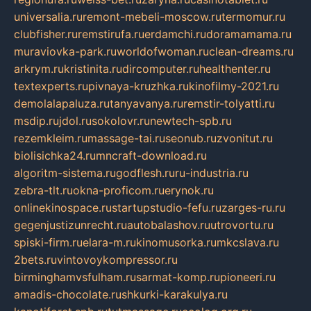
universalia.ru
remont-mebeli-moscow.ru
termomur.ru
clubfisher.ru
remstirufa.ru
erdamchi.ru
doramamama.ru
muraviovka-park.ru
worldofwoman.ru
clean-dreams.ru
arkrym.ru
kristinita.ru
dircomputer.ru
healthenter.ru
textexperts.ru
pivnaya-kruzhka.ru
kinofilmy-2021.ru
demolalapaluza.ru
tanyavanya.ru
remstir-tolyatti.ru
msdip.ru
jdol.ru
sokolovr.ru
newtech-spb.ru
rezemkleim.ru
massage-tai.ru
seonub.ru
zvonitut.ru
biolisichka24.ru
mncraft-download.ru
algoritm-sistema.ru
godflesh.ru
ru-industria.ru
zebra-tlt.ru
okna-proficom.ru
erynok.ru
onlinekinospace.ru
startupstudio-fefu.ru
zarges-ru.ru
gegenjustizunrecht.ru
autobalashov.ru
utrovortu.ru
spiski-firm.ru
elara-m.ru
kinomusorka.ru
mkcslava.ru
2bets.ru
vintovoykompressor.ru
birminghamvsfulham.ru
sarmat-komp.ru
pioneeri.ru
amadis-chocolate.ru
shkurki-karakulya.ru