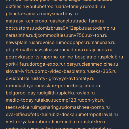
dizfiles.ru
youtubefree.ru
aria-family.ru
roadli.ru
planeta-samara.ru
mysmartbuy.ru
matrasy-kemerovo.ru
ashanet.ru
trade-farm.ru
dotcustoms.ru
domizbrusa9x12spb.ru
autodamp.ru
narasimha.ru
djcommodities.ru
nv750.ru
x-ton.ru
newsplain.ru
cardvoice.ru
modopaper.ru
manunae.ru
gbget.ru
alfeihavsalnassr.ru
madoma.ru
tajuncos.ru
petrovkasports.ru
porno-online-besplatno.ru
splclub.ru
york-life.ru
doroga-expo.ru
ribery.ru
cleanmedicine.ru
slovar-ivrit.ru
porno-video-besplatno.ru
seks-365.ru
ovucontrol.ru
sloty-igrovyye-avtomaty.ru
ru-industriya.ru
russkoe-porno-besplatno.ru
belgorod-day.ru
digilith.ru
pichkurovlab.ru
medic-today.ru
taksu.ru
comp123.ru
don-ykt.ru
teensvoice.ru
imgsharing.ru
domashnee-porno.ru
eva-elfie.ru
foto-tur.ru
biz-doska.ru
metropoltravel.ru
veslo-i-yakor.ru
borodino-media.ru
rostotsky.ru
regionufa.ru
weiss-bet.ru
zaryna.ru
casinotablet.ru