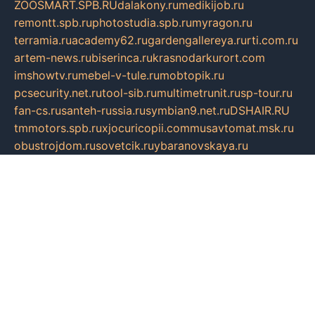
ZOOSMART.SPB.RU
dalakony.ru
medikijob.ru
remontt.spb.ru
photostudia.spb.ru
myragon.ru
terramia.ru
academy62.ru
gardengallereya.ru
rti.com.ru
artem-news.ru
biserinca.ru
krasnodarkurort.com
imshowtv.ru
mebel-v-tule.ru
mobtopik.ru
pcsecurity.net.ru
tool-sib.ru
multimetrunit.ru
sp-tour.ru
fan-cs.ru
santeh-russia.ru
symbian9.net.ru
DSHAIR.RU
tmmotors.spb.ru
xjocuricopii.com
musavtomat.msk.ru
obustrojdom.ru
sovetcik.ru
ybaranovskaya.ru
ppknews.ru
cult-alshei.ru
JAPANRUSSIA.RU
proekciyamebel.ru
imper-finans.ru
rim.org.ru
glamourai.ru
brassminus.ru
zabor-pro.ru
ftn.pp.ru
dorogoe58.ru
laimengpacker.ru
kuzova-zapchasti.ru
sageerp.ru
taxodrom.ru
dsrazvitie.ru
hardcity.net.ru
ratinghomegames.ru
topservice25.ru
gubernyan.ru
gtglasslined.ru
ii4.ru
tssport.spb.ru
andorra24.com
blackwallstreet.ru
oboimos.ru
optim-doors.com.ru
ikuch.ru
nycr.org.ru
npa21.ru
vremya-ch.spb.ru