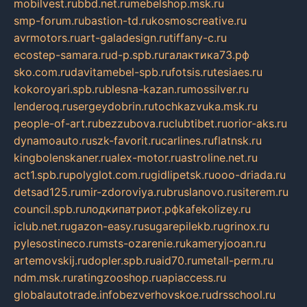
mobilvest.ru
bbd.net.ru
mebelshop.msk.ru
smp-forum.ru
bastion-td.ru
kosmoscreative.ru
avrmotors.ru
art-galadesign.ru
tiffany-c.ru
ecostep-samara.ru
d-p.spb.ru
галактика73.рф
sko.com.ru
davitamebel-spb.ru
fotsis.ru
tesiaes.ru
kokoroyari.spb.ru
blesna-kazan.ru
mossilver.ru
lenderoq.ru
sergeydobrin.ru
tochkazvuka.msk.ru
people-of-art.ru
bezzubova.ru
clubtibet.ru
orior-aks.ru
dynamoauto.ru
szk-favorit.ru
carlines.ru
flatnsk.ru
kingbolenskaner.ru
alex-motor.ru
astroline.net.ru
act1.spb.ru
polyglot.com.ru
gidlipetsk.ru
ooo-driada.ru
detsad125.ru
mir-zdoroviya.ru
bruslanovo.ru
siterem.ru
council.spb.ru
лодкипатриот.рф
kafekolizey.ru
iclub.net.ru
gazon-easy.ru
sugarepilekb.ru
grinox.ru
pylesostineco.ru
msts-ozarenie.ru
kameryjooan.ru
artemovskij.ru
dopler.spb.ru
aid70.ru
metall-perm.ru
ndm.msk.ru
ratingzooshop.ru
apiaccess.ru
globalautotrade.info
bezverhovskoe.ru
drsschool.ru