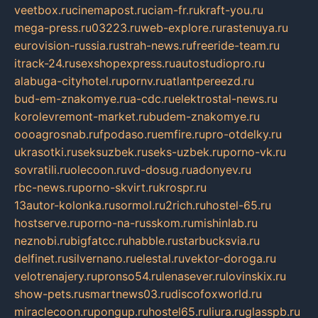
veetbox.ru
cinemapost.ru
ciam-fr.ru
kraft-you.ru
mega-press.ru
03223.ru
web-explore.ru
rastenuya.ru
eurovision-russia.ru
strah-news.ru
freeride-team.ru
itrack-24.ru
sexshopexpress.ru
autostudiopro.ru
alabuga-cityhotel.ru
pornv.ru
atlantpereezd.ru
bud-em-znakomye.ru
a-cdc.ru
elektrostal-news.ru
korolevremont-market.ru
budem-znakomye.ru
oooagrosnab.ru
fpodaso.ru
emfire.ru
pro-otdelky.ru
ukrasotki.ru
seksuzbek.ru
seks-uzbek.ru
porno-vk.ru
sovratili.ru
olecoon.ru
vd-dosug.ru
adonyev.ru
rbc-news.ru
porno-skvirt.ru
krospr.ru
13autor-kolonka.ru
sormol.ru
2rich.ru
hostel-65.ru
hostserve.ru
porno-na-russkom.ru
mishinlab.ru
neznobi.ru
bigfatcc.ru
habble.ru
starbucksvia.ru
delfinet.ru
silvernano.ru
elestal.ru
vektor-doroga.ru
velotrenajery.ru
pronso54.ru
lenasever.ru
lovinskix.ru
show-pets.ru
smartnews03.ru
discofoxworld.ru
miraclecoon.ru
pongup.ru
hostel65.ru
liura.ru
glasspb.ru