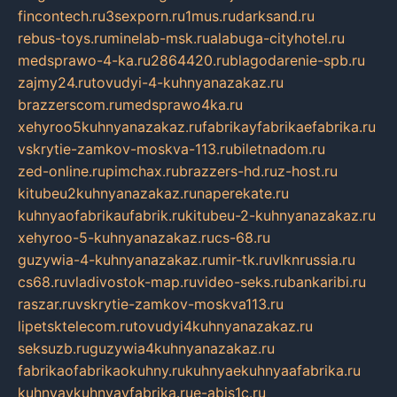
fincontech.ru
3sexporn.ru
1mus.ru
darksand.ru
rebus-toys.ru
minelab-msk.ru
alabuga-cityhotel.ru
medsprawo-4-ka.ru
2864420.ru
blagodarenie-spb.ru
zajmy24.ru
tovudyi-4-kuhnyanazakaz.ru
brazzerscom.ru
medsprawo4ka.ru
xehyroo5kuhnyanazakaz.ru
fabrikayfabrikaefabrika.ru
vskrytie-zamkov-moskva-113.ru
biletnadom.ru
zed-online.ru
pimchax.ru
brazzers-hd.ru
z-host.ru
kitubeu2kuhnyanazakaz.ru
naperekate.ru
kuhnyaofabrikaufabrik.ru
kitubeu-2-kuhnyanazakaz.ru
xehyroo-5-kuhnyanazakaz.ru
cs-68.ru
guzywia-4-kuhnyanazakaz.ru
mir-tk.ru
vlknrussia.ru
cs68.ru
vladivostok-map.ru
video-seks.ru
bankaribi.ru
raszar.ru
vskrytie-zamkov-moskva113.ru
lipetsktelecom.ru
tovudyi4kuhnyanazakaz.ru
seksuzb.ru
guzywia4kuhnyanazakaz.ru
fabrikaofabrikaokuhny.ru
kuhnyaekuhnyaafabrika.ru
kuhnyaykuhnyayfabrika.ru
e-abis1c.ru