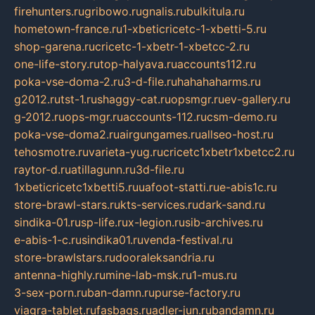
firehunters.ru
gribowo.ru
gnalis.ru
bulkitula.ru
hometown-france.ru
1-xbeticricetc-1-xbetti-5.ru
shop-garena.ru
cricetc-1-xbetr-1-xbetcc-2.ru
one-life-story.ru
top-halyava.ru
accounts112.ru
poka-vse-doma-2.ru
3-d-file.ru
hahahaharms.ru
g2012.ru
tst-1.ru
shaggy-cat.ru
opsmgr.ru
ev-gallery.ru
g-2012.ru
ops-mgr.ru
accounts-112.ru
csm-demo.ru
poka-vse-doma2.ru
airgungames.ru
allseo-host.ru
tehosmotre.ru
varieta-yug.ru
cricetc1xbetr1xbetcc2.ru
raytor-d.ru
atillagunn.ru
3d-file.ru
1xbeticricetc1xbetti5.ru
uafoot-statti.ru
e-abis1c.ru
store-brawl-stars.ru
kts-services.ru
dark-sand.ru
sindika-01.ru
sp-life.ru
x-legion.ru
sib-archives.ru
e-abis-1-c.ru
sindika01.ru
venda-festival.ru
store-brawlstars.ru
dooraleksandria.ru
antenna-highly.ru
mine-lab-msk.ru
1-mus.ru
3-sex-porn.ru
ban-damn.ru
purse-factory.ru
viagra-tablet.ru
fasbags.ru
adler-jun.ru
bandamn.ru