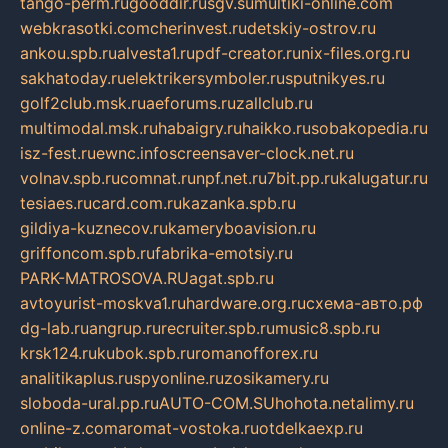
tango-perm.ru
gooddir.ru
sgv.su
multiki-online.com
webkrasotki.com
cherinvest.ru
detskiy-ostrov.ru
ankou.spb.ru
alvesta1.ru
pdf-creator.ru
nix-files.org.ru
sakhatoday.ru
elektrikersymboler.ru
sputnikyes.ru
golf2club.msk.ru
aeforums.ru
zallclub.ru
multimodal.msk.ru
habaigry.ru
haikko.ru
sobakopedia.ru
isz-fest.ru
ewnc.info
screensaver-clock.net.ru
volnav.spb.ru
comnat.ru
npf.net.ru
7bit.pp.ru
kalugatur.ru
tesiaes.ru
card.com.ru
kazanka.spb.ru
gildiya-kuznecov.ru
kameryboavision.ru
griffoncom.spb.ru
fabrika-emotsiy.ru
PARK-MATROSOVA.RU
agat.spb.ru
avtoyurist-moskva1.ru
hardware.org.ru
схема-авто.рф
dg-lab.ru
angrup.ru
recruiter.spb.ru
music8.spb.ru
krsk124.ru
kubok.spb.ru
romanofforex.ru
analitikaplus.ru
spyonline.ru
zosikamery.ru
sloboda-ural.pp.ru
AUTO-COM.SU
hohota.net
alimy.ru
online-z.com
aromat-vostoka.ru
otdelkaexp.ru