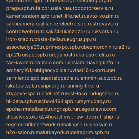
kanotiforet.spb.ru
tutmassage.ru
ecolog.org.ru
praga.spb.ru
falcorussia.ru
autodoctorservis.ru
kamertondom.spb.ru
net-life.net.ru
avto-vozim.ru
sakhcamera.ru
alliance-electro.spb.ru
stroyavt.ru
controlweb1.ru
tdsak74.ru
kinzozo-ru.ru
kvotka.ru
iron-snab.ru
costa-bella.ru
eugrus.pp.ru
associaciya39.ru
primexpo.spb.ru
bezmorchin.ru
ia2.ru
cpt21.ru
ispecspb.ru
regahost.ru
kolosok-elita.ru
tae-kwon.ru
consrio.com.ru
insiam.ru
avegainfo.ru
archery161.ru
bigencyclica.ru
vlast16.ru
korru.net
sarmiento.spb.su
extelopedia.ru
lammin-suo.spb.ru
iskatour.spb.ru
snpi.org.ru
running-line.ru
krygeva-spa.ru
chel.net.ru
rust-loco.ru
dugshop.ru
hl-beta.spb.ru
school494.spb.ru
mymubaby.ru
epoha-metalband.ru
ngr.spb.ru
rusgosnews.com
dieselvostok.ru
24hostel.msk.ru
w-dev.ru
f-ship.ru
regsmi.ru
filmnetwork.ru
malinasp.ru
kinosvin.ru
h2o-salon.ru
malutkayork.ru
deltaprim.spb.ru