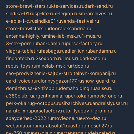
store-brawl-stars.ru
kts-services.ru
dark-sand.ru
sindika-01.ru
sp-life.ru
x-legion.ru
sib-archives.ru
e-abis-1-c.ru
sindika01.ru
venda-festival.ru
store-brawlstars.ru
dooraleksandria.ru
antenna-highly.ru
mine-lab-msk.ru
1-mus.ru
3-sex-porn.ru
ban-damn.ru
purse-factory.ru
viagra-tablet.ru
fasbags.ru
adler-jun.ru
bandamn.ru
fincontech.ru
3sexporn.ru
1mus.ru
darksand.ru
rebus-toys.ru
minelab-msk.ru
rtdco.ru
seo-prodvizhenie-sajtov-stroitelnyh-kompanij.ru
card-voice.ru
rulonnyygazon177.ru
snow-guard.ru
domizbrusa-9x12spb.ru
demaholding.ru
aalse.ru
a380club.ru
argentinamia.ru
perkoka.ru
movie-one.ru
perk-oka.ru
g-octopus.ru
sibarchives.ru
andreislyusar.ru
naruto-x.ru
pursefactory.ru
tor-lyubov-i-grom.ru
spayderhed-2022.ru
movieone.ru
evro-dez.ru
webamator.ru
ma-absolut1.ru
avtopomosch27.ru
nv-750.ru
news-plain.ru
nertansaga.ru
delanalad.ru