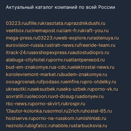
Актуальный каталог компаний по всей России
03223.ru
ufille.ru
krasotata.ru
prazdnikdushi.ru
veetbox.ru
cinemapost.ru
ciam-fr.ru
kraft-you.ru
mega-press.ru
03223.ru
web-explore.ru
rastenuya.ru
eurovision-russia.ru
strah-news.ru
freeride-team.ru
itrack-24.ru
sexshopexpress.ru
autostudiopro.ru
alabuga-cityhotel.ru
pornv.ru
atlantpereezd.ru
bud-em-znakomye.ru
a-cdc.ru
elektrostal-news.ru
korolevremont-market.ru
budem-znakomye.ru
oooagrosnab.ru
fpodaso.ru
emfire.ru
pro-otdelky.ru
ukrasotki.ru
seksuzbek.ru
seks-uzbek.ru
porno-vk.ru
sovratili.ru
olecoon.ru
vd-dosug.ru
adonyev.ru
rbc-news.ru
porno-skvirt.ru
krospr.ru
13autor-kolonka.ru
sormol.ru
2rich.ru
hostel-65.ru
hostserve.ru
porno-na-russkom.ru
mishinlab.ru
neznobi.ru
bigfatcc.ru
habble.ru
starbucksvia.ru