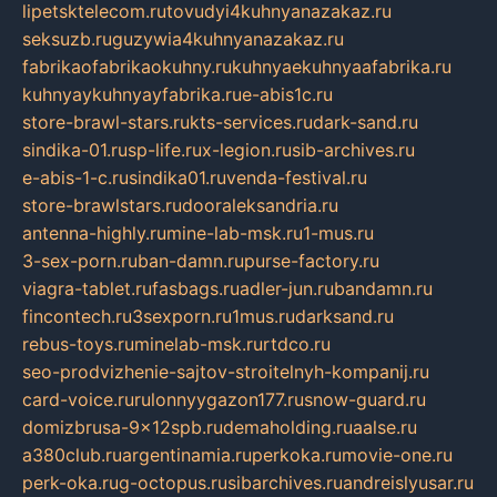
lipetsktelecom.ru
tovudyi4kuhnyanazakaz.ru
seksuzb.ru
guzywia4kuhnyanazakaz.ru
fabrikaofabrikaokuhny.ru
kuhnyaekuhnyaafabrika.ru
kuhnyaykuhnyayfabrika.ru
e-abis1c.ru
store-brawl-stars.ru
kts-services.ru
dark-sand.ru
sindika-01.ru
sp-life.ru
x-legion.ru
sib-archives.ru
e-abis-1-c.ru
sindika01.ru
venda-festival.ru
store-brawlstars.ru
dooraleksandria.ru
antenna-highly.ru
mine-lab-msk.ru
1-mus.ru
3-sex-porn.ru
ban-damn.ru
purse-factory.ru
viagra-tablet.ru
fasbags.ru
adler-jun.ru
bandamn.ru
fincontech.ru
3sexporn.ru
1mus.ru
darksand.ru
rebus-toys.ru
minelab-msk.ru
rtdco.ru
seo-prodvizhenie-sajtov-stroitelnyh-kompanij.ru
card-voice.ru
rulonnyygazon177.ru
snow-guard.ru
domizbrusa-9x12spb.ru
demaholding.ru
aalse.ru
a380club.ru
argentinamia.ru
perkoka.ru
movie-one.ru
perk-oka.ru
g-octopus.ru
sibarchives.ru
andreislyusar.ru