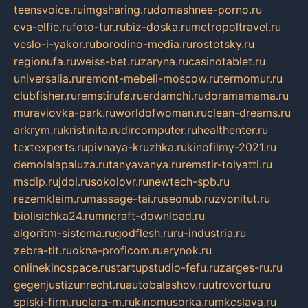
teensvoice.ru
imgsharing.ru
domashnee-porno.ru
eva-elfie.ru
foto-tur.ru
biz-doska.ru
metropoltravel.ru
veslo-i-yakor.ru
borodino-media.ru
rostotsky.ru
regionufa.ru
weiss-bet.ru
zaryna.ru
casinotablet.ru
universalia.ru
remont-mebeli-moscow.ru
termomur.ru
clubfisher.ru
remstirufa.ru
erdamchi.ru
doramamama.ru
muraviovka-park.ru
worldofwoman.ru
clean-dreams.ru
arkrym.ru
kristinita.ru
dircomputer.ru
healthenter.ru
textexperts.ru
pivnaya-kruzhka.ru
kinofilmy-2021.ru
demolalapaluza.ru
tanyavanya.ru
remstir-tolyatti.ru
msdip.ru
jdol.ru
sokolovr.ru
newtech-spb.ru
rezemkleim.ru
massage-tai.ru
seonub.ru
zvonitut.ru
biolisichka24.ru
mncraft-download.ru
algoritm-sistema.ru
godflesh.ru
ru-industria.ru
zebra-tlt.ru
okna-proficom.ru
erynok.ru
onlinekinospace.ru
startupstudio-fefu.ru
zarges-ru.ru
gegenjustizunrecht.ru
autobalashov.ru
utrovortu.ru
spiski-firm.ru
elara-m.ru
kinomusorka.ru
mkcslava.ru