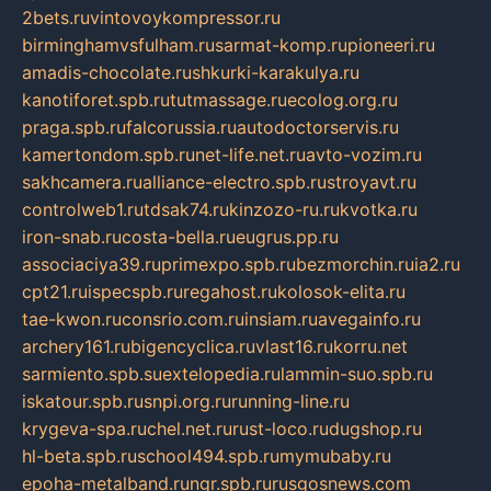
2bets.ru
vintovoykompressor.ru
birminghamvsfulham.ru
sarmat-komp.ru
pioneeri.ru
amadis-chocolate.ru
shkurki-karakulya.ru
kanotiforet.spb.ru
tutmassage.ru
ecolog.org.ru
praga.spb.ru
falcorussia.ru
autodoctorservis.ru
kamertondom.spb.ru
net-life.net.ru
avto-vozim.ru
sakhcamera.ru
alliance-electro.spb.ru
stroyavt.ru
controlweb1.ru
tdsak74.ru
kinzozo-ru.ru
kvotka.ru
iron-snab.ru
costa-bella.ru
eugrus.pp.ru
associaciya39.ru
primexpo.spb.ru
bezmorchin.ru
ia2.ru
cpt21.ru
ispecspb.ru
regahost.ru
kolosok-elita.ru
tae-kwon.ru
consrio.com.ru
insiam.ru
avegainfo.ru
archery161.ru
bigencyclica.ru
vlast16.ru
korru.net
sarmiento.spb.su
extelopedia.ru
lammin-suo.spb.ru
iskatour.spb.ru
snpi.org.ru
running-line.ru
krygeva-spa.ru
chel.net.ru
rust-loco.ru
dugshop.ru
hl-beta.spb.ru
school494.spb.ru
mymubaby.ru
epoha-metalband.ru
ngr.spb.ru
rusgosnews.com