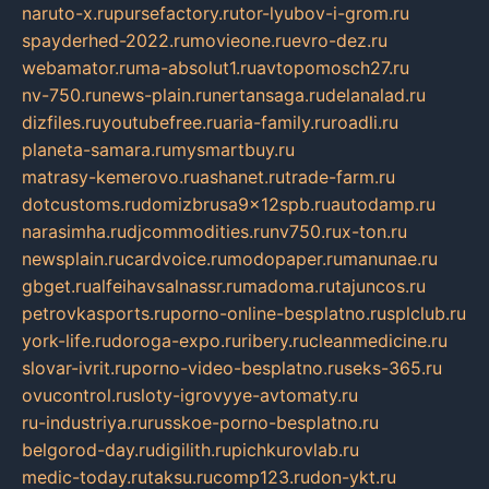
naruto-x.ru
pursefactory.ru
tor-lyubov-i-grom.ru
spayderhed-2022.ru
movieone.ru
evro-dez.ru
webamator.ru
ma-absolut1.ru
avtopomosch27.ru
nv-750.ru
news-plain.ru
nertansaga.ru
delanalad.ru
dizfiles.ru
youtubefree.ru
aria-family.ru
roadli.ru
planeta-samara.ru
mysmartbuy.ru
matrasy-kemerovo.ru
ashanet.ru
trade-farm.ru
dotcustoms.ru
domizbrusa9x12spb.ru
autodamp.ru
narasimha.ru
djcommodities.ru
nv750.ru
x-ton.ru
newsplain.ru
cardvoice.ru
modopaper.ru
manunae.ru
gbget.ru
alfeihavsalnassr.ru
madoma.ru
tajuncos.ru
petrovkasports.ru
porno-online-besplatno.ru
splclub.ru
york-life.ru
doroga-expo.ru
ribery.ru
cleanmedicine.ru
slovar-ivrit.ru
porno-video-besplatno.ru
seks-365.ru
ovucontrol.ru
sloty-igrovyye-avtomaty.ru
ru-industriya.ru
russkoe-porno-besplatno.ru
belgorod-day.ru
digilith.ru
pichkurovlab.ru
medic-today.ru
taksu.ru
comp123.ru
don-ykt.ru