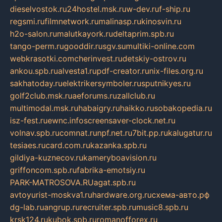
dieselvostok.ru
24hostel.msk.ru
w-dev.ru
f-ship.ru
regsmi.ru
filmnetwork.ru
malinasp.ru
kinosvin.ru
h2o-salon.ru
malutkayork.ru
deltaprim.spb.ru
tango-perm.ru
gooddir.ru
sgv.su
multiki-online.com
webkrasotki.com
cherinvest.ru
detskiy-ostrov.ru
ankou.spb.ru
alvesta1.ru
pdf-creator.ru
nix-files.org.ru
sakhatoday.ru
elektrikersymboler.ru
sputnikyes.ru
golf2club.msk.ru
aeforums.ru
zallclub.ru
multimodal.msk.ru
habaigry.ru
haikko.ru
sobakopedia.ru
isz-fest.ru
ewnc.info
screensaver-clock.net.ru
volnav.spb.ru
comnat.ru
npf.net.ru
7bit.pp.ru
kalugatur.ru
tesiaes.ru
card.com.ru
kazanka.spb.ru
gildiya-kuznecov.ru
kameryboavision.ru
griffoncom.spb.ru
fabrika-emotsiy.ru
PARK-MATROSOVA.RU
agat.spb.ru
avtoyurist-moskva1.ru
hardware.org.ru
схема-авто.рф
dg-lab.ru
angrup.ru
recruiter.spb.ru
music8.spb.ru
krsk124.ru
kubok.spb.ru
romanofforex.ru