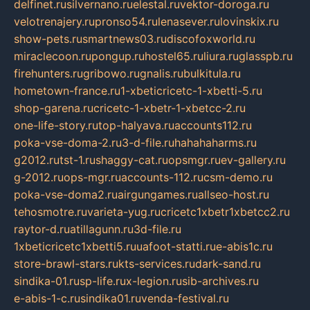
delfinet.ru
silvernano.ru
elestal.ru
vektor-doroga.ru
velotrenajery.ru
pronso54.ru
lenasever.ru
lovinskix.ru
show-pets.ru
smartnews03.ru
discofoxworld.ru
miraclecoon.ru
pongup.ru
hostel65.ru
liura.ru
glasspb.ru
firehunters.ru
gribowo.ru
gnalis.ru
bulkitula.ru
hometown-france.ru
1-xbeticricetc-1-xbetti-5.ru
shop-garena.ru
cricetc-1-xbetr-1-xbetcc-2.ru
one-life-story.ru
top-halyava.ru
accounts112.ru
poka-vse-doma-2.ru
3-d-file.ru
hahahaharms.ru
g2012.ru
tst-1.ru
shaggy-cat.ru
opsmgr.ru
ev-gallery.ru
g-2012.ru
ops-mgr.ru
accounts-112.ru
csm-demo.ru
poka-vse-doma2.ru
airgungames.ru
allseo-host.ru
tehosmotre.ru
varieta-yug.ru
cricetc1xbetr1xbetcc2.ru
raytor-d.ru
atillagunn.ru
3d-file.ru
1xbeticricetc1xbetti5.ru
uafoot-statti.ru
e-abis1c.ru
store-brawl-stars.ru
kts-services.ru
dark-sand.ru
sindika-01.ru
sp-life.ru
x-legion.ru
sib-archives.ru
e-abis-1-c.ru
sindika01.ru
venda-festival.ru