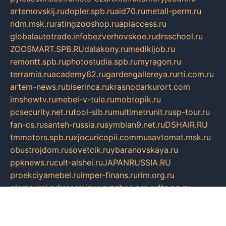
artemovskij.ru
dopler.spb.ru
aid70.ru
metall-perm.ru
ndm.msk.ru
ratingzooshop.ru
apiaccess.ru
globalautotrade.info
bezverhovskoe.ru
drsschool.ru
ZOOSMART.SPB.RU
dalakony.ru
medikijob.ru
remontt.spb.ru
photostudia.spb.ru
myragon.ru
terramia.ru
academy62.ru
gardengallereya.ru
rti.com.ru
artem-news.ru
biserinca.ru
krasnodarkurort.com
imshowtv.ru
mebel-v-tule.ru
mobtopik.ru
pcsecurity.net.ru
tool-sib.ru
multimetrunit.ru
sp-tour.ru
fan-cs.ru
santeh-russia.ru
symbian9.net.ru
DSHAIR.RU
tmmotors.spb.ru
xjocuricopii.com
musavtomat.msk.ru
obustrojdom.ru
sovetcik.ru
ybaranovskaya.ru
ppknews.ru
cult-alshei.ru
JAPANRUSSIA.RU
proekciyamebel.ru
imper-finans.ru
rim.org.ru
glamourai.ru
brassminus.ru
zabor-pro.ru
ftn.pp.ru
dorogoe58.ru
laimengpacker.ru
kuzova-zapchasti.ru
sageerp.ru
taxodrom.ru
dsrazvitie.ru
hardcity.net.ru
ratinghomegames.ru
topservice25.ru
gubernyan.ru