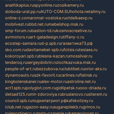
analitikaplus.ru
spyonline.ru
zosikamery.ru
sloboda-ural.pp.ru
AUTO-COM.SU
hohota.net
alimy.ru
online-z.com
aromat-vostoka.ru
otdelkaexp.ru
mobilvest.ru
bbd.net.ru
mebelshop.msk.ru
smp-forum.ru
bastion-td.ru
kosmoscreative.ru
avrmotors.ru
art-galadesign.ru
tiffany-c.ru
ecostep-samara.ru
d-p.spb.ru
галактика73.рф
sko.com.ru
davitamebel-spb.ru
fotsis.ru
tesiaes.ru
kokoroyari.spb.ru
blesna-kazan.ru
mossilver.ru
lenderoq.ru
sergeydobrin.ru
tochkazvuka.msk.ru
people-of-art.ru
bezzubova.ru
clubtibet.ru
orior-aks.ru
dynamoauto.ru
szk-favorit.ru
carlines.ru
flatnsk.ru
kingbolenskaner.ru
alex-motor.ru
astroline.net.ru
act1.spb.ru
polyglot.com.ru
gidlipetsk.ru
ooo-driada.ru
detsad125.ru
mir-zdoroviya.ru
bruslanovo.ru
siterem.ru
council.spb.ru
лодкипатриот.рф
kafekolizey.ru
iclub.net.ru
gazon-easy.ru
sugarepilekb.ru
grinox.ru
pylesostineco.ru
msts-ozarenie.ru
kameryjooan.ru