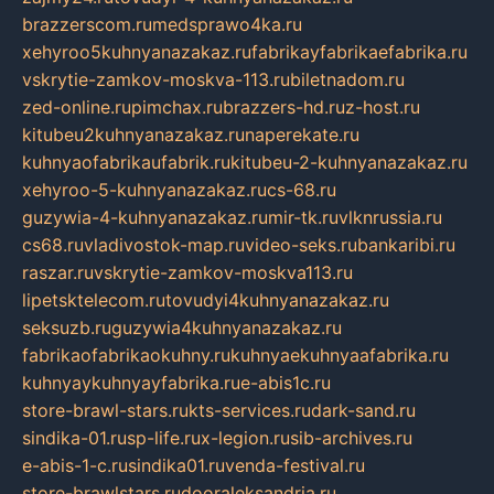
brazzerscom.ru
medsprawo4ka.ru
xehyroo5kuhnyanazakaz.ru
fabrikayfabrikaefabrika.ru
vskrytie-zamkov-moskva-113.ru
biletnadom.ru
zed-online.ru
pimchax.ru
brazzers-hd.ru
z-host.ru
kitubeu2kuhnyanazakaz.ru
naperekate.ru
kuhnyaofabrikaufabrik.ru
kitubeu-2-kuhnyanazakaz.ru
xehyroo-5-kuhnyanazakaz.ru
cs-68.ru
guzywia-4-kuhnyanazakaz.ru
mir-tk.ru
vlknrussia.ru
cs68.ru
vladivostok-map.ru
video-seks.ru
bankaribi.ru
raszar.ru
vskrytie-zamkov-moskva113.ru
lipetsktelecom.ru
tovudyi4kuhnyanazakaz.ru
seksuzb.ru
guzywia4kuhnyanazakaz.ru
fabrikaofabrikaokuhny.ru
kuhnyaekuhnyaafabrika.ru
kuhnyaykuhnyayfabrika.ru
e-abis1c.ru
store-brawl-stars.ru
kts-services.ru
dark-sand.ru
sindika-01.ru
sp-life.ru
x-legion.ru
sib-archives.ru
e-abis-1-c.ru
sindika01.ru
venda-festival.ru
store-brawlstars.ru
dooraleksandria.ru