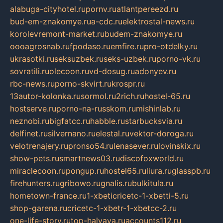
alabuga-cityhotel.ru
pornv.ru
atlantpereezd.ru
bud-em-znakomye.ru
a-cdc.ru
elektrostal-news.ru
korolevremont-market.ru
budem-znakomye.ru
oooagrosnab.ru
fpodaso.ru
emfire.ru
pro-otdelky.ru
ukrasotki.ru
seksuzbek.ru
seks-uzbek.ru
porno-vk.ru
sovratili.ru
olecoon.ru
vd-dosug.ru
adonyev.ru
rbc-news.ru
porno-skvirt.ru
krospr.ru
13autor-kolonka.ru
sormol.ru
2rich.ru
hostel-65.ru
hostserve.ru
porno-na-russkom.ru
mishinlab.ru
neznobi.ru
bigfatcc.ru
habble.ru
starbucksvia.ru
delfinet.ru
silvernano.ru
elestal.ru
vektor-doroga.ru
velotrenajery.ru
pronso54.ru
lenasever.ru
lovinskix.ru
show-pets.ru
smartnews03.ru
discofoxworld.ru
miraclecoon.ru
pongup.ru
hostel65.ru
liura.ru
glasspb.ru
firehunters.ru
gribowo.ru
gnalis.ru
bulkitula.ru
hometown-france.ru
1-xbeticricetc-1-xbetti-5.ru
shop-garena.ru
cricetc-1-xbetr-1-xbetcc-2.ru
one-life-story.ru
top-halyava.ru
accounts112.ru