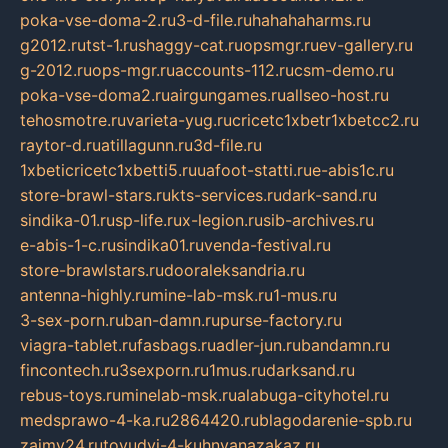
poka-vse-doma-2.ru
3-d-file.ru
hahahaharms.ru
g2012.ru
tst-1.ru
shaggy-cat.ru
opsmgr.ru
ev-gallery.ru
g-2012.ru
ops-mgr.ru
accounts-112.ru
csm-demo.ru
poka-vse-doma2.ru
airgungames.ru
allseo-host.ru
tehosmotre.ru
varieta-yug.ru
cricetc1xbetr1xbetcc2.ru
raytor-d.ru
atillagunn.ru
3d-file.ru
1xbeticricetc1xbetti5.ru
uafoot-statti.ru
e-abis1c.ru
store-brawl-stars.ru
kts-services.ru
dark-sand.ru
sindika-01.ru
sp-life.ru
x-legion.ru
sib-archives.ru
e-abis-1-c.ru
sindika01.ru
venda-festival.ru
store-brawlstars.ru
dooraleksandria.ru
antenna-highly.ru
mine-lab-msk.ru
1-mus.ru
3-sex-porn.ru
ban-damn.ru
purse-factory.ru
viagra-tablet.ru
fasbags.ru
adler-jun.ru
bandamn.ru
fincontech.ru
3sexporn.ru
1mus.ru
darksand.ru
rebus-toys.ru
minelab-msk.ru
alabuga-cityhotel.ru
medsprawo-4-ka.ru
2864420.ru
blagodarenie-spb.ru
zajmy24.ru
tovudyi-4-kuhnyanazakaz.ru