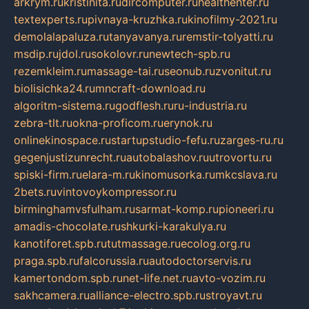
arkrym.ru
kristinita.ru
dircomputer.ru
healthenter.ru
textexperts.ru
pivnaya-kruzhka.ru
kinofilmy-2021.ru
demolalapaluza.ru
tanyavanya.ru
remstir-tolyatti.ru
msdip.ru
jdol.ru
sokolovr.ru
newtech-spb.ru
rezemkleim.ru
massage-tai.ru
seonub.ru
zvonitut.ru
biolisichka24.ru
mncraft-download.ru
algoritm-sistema.ru
godflesh.ru
ru-industria.ru
zebra-tlt.ru
okna-proficom.ru
erynok.ru
onlinekinospace.ru
startupstudio-fefu.ru
zarges-ru.ru
gegenjustizunrecht.ru
autobalashov.ru
utrovortu.ru
spiski-firm.ru
elara-m.ru
kinomusorka.ru
mkcslava.ru
2bets.ru
vintovoykompressor.ru
birminghamvsfulham.ru
sarmat-komp.ru
pioneeri.ru
amadis-chocolate.ru
shkurki-karakulya.ru
kanotiforet.spb.ru
tutmassage.ru
ecolog.org.ru
praga.spb.ru
falcorussia.ru
autodoctorservis.ru
kamertondom.spb.ru
net-life.net.ru
avto-vozim.ru
sakhcamera.ru
alliance-electro.spb.ru
stroyavt.ru