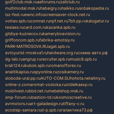
golf2club.msk.ru
aeforums.ru
zallclub.ru
multimodal.msk.ru
habaigry.ru
haikko.ru
sobakopedia.ru
isz-fest.ru
ewnc.info
screensaver-clock.net.ru
volnav.spb.ru
comnat.ru
npf.net.ru
7bit.pp.ru
kalugatur.ru
tesiaes.ru
card.com.ru
kazanka.spb.ru
gildiya-kuznecov.ru
kameryboavision.ru
griffoncom.spb.ru
fabrika-emotsiy.ru
PARK-MATROSOVA.RU
agat.spb.ru
avtoyurist-moskva1.ru
hardware.org.ru
схема-авто.рф
dg-lab.ru
angrup.ru
recruiter.spb.ru
music8.spb.ru
krsk124.ru
kubok.spb.ru
romanofforex.ru
analitikaplus.ru
spyonline.ru
zosikamery.ru
sloboda-ural.pp.ru
AUTO-COM.SU
hohota.net
alimy.ru
online-z.com
aromat-vostoka.ru
otdelkaexp.ru
mobilvest.ru
bbd.net.ru
mebelshop.msk.ru
smp-forum.ru
bastion-td.ru
kosmoscreative.ru
avrmotors.ru
art-galadesign.ru
tiffany-c.ru
ecostep-samara.ru
d-p.spb.ru
галактика73.рф