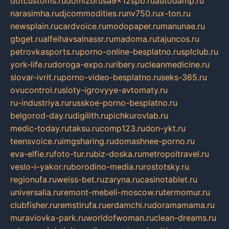
dotcustoms.ru
domizbrusa9x12spb.ru
autodamp.ru
narasimha.ru
djcommodities.ru
nv750.ru
x-ton.ru
newsplain.ru
cardvoice.ru
modopaper.ru
manunae.ru
gbget.ru
alfeihavsalnassr.ru
madoma.ru
tajuncos.ru
petrovkasports.ru
porno-online-besplatno.ru
splclub.ru
york-life.ru
doroga-expo.ru
ribery.ru
cleanmedicine.ru
slovar-ivrit.ru
porno-video-besplatno.ru
seks-365.ru
ovucontrol.ru
sloty-igrovyye-avtomaty.ru
ru-industriya.ru
russkoe-porno-besplatno.ru
belgorod-day.ru
digilith.ru
pichkurovlab.ru
medic-today.ru
taksu.ru
comp123.ru
don-ykt.ru
teensvoice.ru
imgsharing.ru
domashnee-porno.ru
eva-elfie.ru
foto-tur.ru
biz-doska.ru
metropoltravel.ru
veslo-i-yakor.ru
borodino-media.ru
rostotsky.ru
regionufa.ru
weiss-bet.ru
zaryna.ru
casinotablet.ru
universalia.ru
remont-mebeli-moscow.ru
termomur.ru
clubfisher.ru
remstirufa.ru
erdamchi.ru
doramamama.ru
muraviovka-park.ru
worldofwoman.ru
clean-dreams.ru