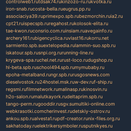
controlweb1.ru
tdsak74.ru
kinzozo-ru.ru
kvotka.ru
iron-snab.ru
costa-bella.ru
eugrus.pp.ru
associaciya39.ru
primexpo.spb.ru
bezmorchin.ru
ia2.ru
cpt21.ru
ispecspb.ru
regahost.ru
kolosok-elita.ru
tae-kwon.ru
consrio.com.ru
insiam.ru
avegainfo.ru
archery161.ru
bigencyclica.ru
vlast16.ru
korru.net
sarmiento.spb.su
extelopedia.ru
lammin-suo.spb.ru
iskatour.spb.ru
snpi.org.ru
running-line.ru
krygeva-spa.ru
chel.net.ru
rust-loco.ru
dugshop.ru
hl-beta.spb.ru
school494.spb.ru
mymubaby.ru
epoha-metalband.ru
ngr.spb.ru
rusgosnews.com
dieselvostok.ru
24hostel.msk.ru
w-dev.ru
f-ship.ru
regsmi.ru
filmnetwork.ru
malinasp.ru
kinosvin.ru
h2o-salon.ru
malutkayork.ru
deltaprim.spb.ru
tango-perm.ru
gooddir.ru
sgv.su
multiki-online.com
webkrasotki.com
cherinvest.ru
detskiy-ostrov.ru
ankou.spb.ru
alvesta1.ru
pdf-creator.ru
nix-files.org.ru
sakhatoday.ru
elektrikersymboler.ru
sputnikyes.ru