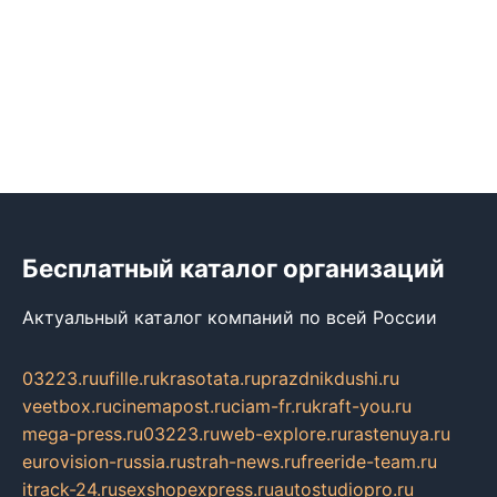
Бесплатный каталог организаций
Актуальный каталог компаний по всей России
03223.ru
ufille.ru
krasotata.ru
prazdnikdushi.ru
veetbox.ru
cinemapost.ru
ciam-fr.ru
kraft-you.ru
mega-press.ru
03223.ru
web-explore.ru
rastenuya.ru
eurovision-russia.ru
strah-news.ru
freeride-team.ru
itrack-24.ru
sexshopexpress.ru
autostudiopro.ru