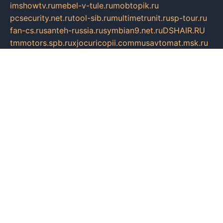
imshowtv.ru
mebel-v-tule.ru
mobtopik.ru
pcsecurity.net.ru
tool-sib.ru
multimetrunit.ru
sp-tour.ru
fan-cs.ru
santeh-russia.ru
symbian9.net.ru
DSHAIR.RU
tmmotors.spb.ru
xjocuricopii.com
musavtomat.msk.ru
obustrojdom.ru
sovetcik.ru
ybaranovskaya.ru
ppknews.ru
cult-alshei.ru
JAPANRUSSIA.RU
proekciyamebel.ru
imper-finans.ru
rim.org.ru
glamourai.ru
brassminus.ru
zabor-pro.ru
ftn.pp.ru
dorogoe58.ru
laimengpacker.ru
kuzova-zapchasti.ru
sageerp.ru
taxodrom.ru
dsrazvitie.ru
hardcity.net.ru
ratinghomegames.ru
topservice25.ru
gubernyan.ru
gtglasslined.ru
ii4.ru
tssport.spb.ru
andorra24.com
blackwallstreet.ru
oboimos.ru
optim-doors.com.ru
ikuch.ru
nycr.org.ru
npa21.ru
vremya-ch.spb.ru
desert000.ru
ivtorgi.ru
ifiori.ru
catalog-statei.ru
dcv.org.ru
spetsmaster174.ru
ipkameryhiseeu.ru
dum26.ru
ruspol.spb.ru
fr-opendp.ru
kam-solnyshko.ru
cheyenne-arapaho.ru
sevzapmetal.spb.ru