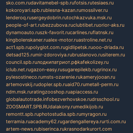
sko.com.ru
davitamebel-spb.ru
fotsis.ru
tesiaes.ru
kokoroyari.spb.ru
blesna-kazan.ru
mossilver.ru
lenderoq.ru
sergeydobrin.ru
tochkazvuka.msk.ru
people-of-art.ru
bezzubova.ru
clubtibet.ru
orior-aks.ru
dynamoauto.ru
szk-favorit.ru
carlines.ru
flatnsk.ru
kingbolenskaner.ru
alex-motor.ru
astroline.net.ru
act1.spb.ru
polyglot.com.ru
gidlipetsk.ru
ooo-driada.ru
detsad125.ru
mir-zdoroviya.ru
bruslanovo.ru
siterem.ru
council.spb.ru
лодкипатриот.рф
kafekolizey.ru
iclub.net.ru
gazon-easy.ru
sugarepilekb.ru
grinox.ru
pylesostineco.ru
msts-ozarenie.ru
kameryjooan.ru
artemovskij.ru
dopler.spb.ru
aid70.ru
metall-perm.ru
ndm.msk.ru
ratingzooshop.ru
apiaccess.ru
globalautotrade.info
bezverhovskoe.ru
drsschool.ru
ZOOSMART.SPB.RU
dalakony.ru
medikijob.ru
remontt.spb.ru
photostudia.spb.ru
myragon.ru
terramia.ru
academy62.ru
gardengallereya.ru
rti.com.ru
artem-news.ru
biserinca.ru
krasnodarkurort.com