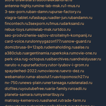
antenna-highly.ru
mine-lab-msk.ru
1-mus.ru
3-sex-porn.ru
ban-damn.ru
purse-factory.ru
viagra-tablet.ru
fasbags.ru
adler-jun.ru
bandamn.ru
fincontech.ru
3sexporn.ru
1mus.ru
darksand.ru
rebus-toys.ru
minelab-msk.ru
rtdco.ru
seo-prodvizhenie-sajtov-stroitelnyh-kompanij.ru
card-voice.ru
rulonnyygazon177.ru
snow-guard.ru
domizbrusa-9x12spb.ru
demaholding.ru
aalse.ru
a380club.ru
argentinamia.ru
perkoka.ru
movie-one.ru
perk-oka.ru
g-octopus.ru
sibarchives.ru
andreislyusar.ru
naruto-x.ru
pursefactory.ru
tor-lyubov-i-grom.ru
spayderhed-2022.ru
movieone.ru
evro-dez.ru
webamator.ru
ma-absolut1.ru
avtopomosch27.ru
nv-750.ru
news-plain.ru
nertansaga.ru
delanalad.ru
dizfiles.ru
youtubefree.ru
aria-family.ru
roadli.ru
planeta-samara.ru
mysmartbuy.ru
matrasy-kemerovo.ru
ashanet.ru
trade-farm.ru